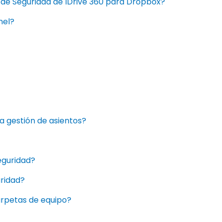
 de Seguridad de IDrive 360 para Dropbox?
nel?
a gestión de asientos?
eguridad?
uridad?
arpetas de equipo?