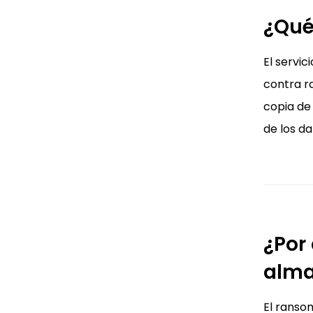
¿Qué
El servi
contra r
copia de
de los da
¿Por
alma
El ranso