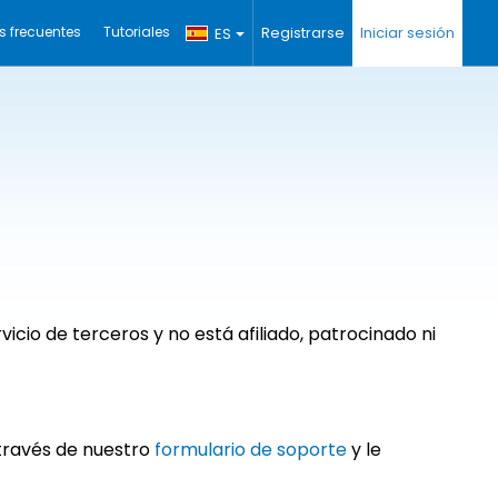
s frecuentes
Tutoriales
Registrarse
Iniciar sesión
ES
icio de terceros y no está afiliado, patrocinado ni
 través de nuestro
formulario de soporte
y le