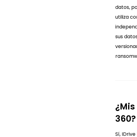
datos, p
utiliza 
independ
sus dato
versiona
ransomwa
¿Mis
360?
Sí, IDri