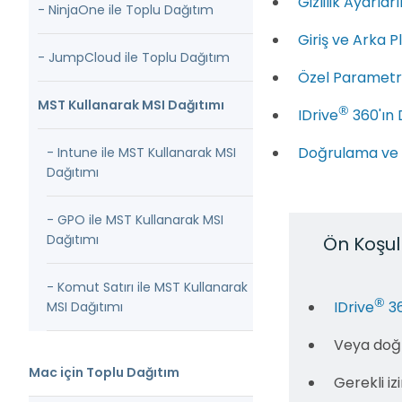
Gizlilik Ayarlar
- NinjaOne ile Toplu Dağıtım
Giriş ve Arka P
- JumpCloud ile Toplu Dağıtım
Özel Parametre
MST Kullanarak MSI Dağıtımı
®
IDrive
360'ın 
Doğrulama ve
- Intune ile MST Kullanarak MSI
Dağıtımı
- GPO ile MST Kullanarak MSI
Dağıtımı
Ön Koşull
- Komut Satırı ile MST Kullanarak
®
IDrive
36
MSI Dağıtımı
Veya doğr
Mac için Toplu Dağıtım
Gerekli i