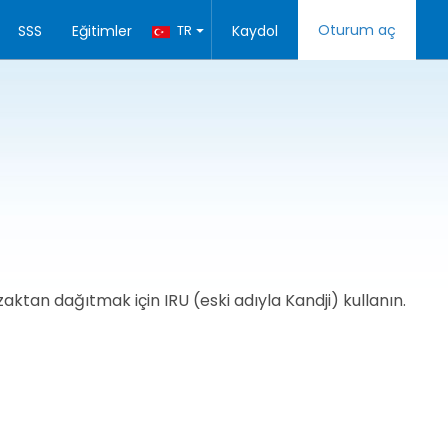
Oturum aç
SSS
Eğitimler
TR
Kaydol
ktan dağıtmak için IRU (eski adıyla Kandji) kullanın.