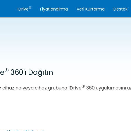
®
IDrive
Fiyatlandırma
Veri Kurtarma
Destek
®
ve
360'ı Dağıtın
®
c cihazına veya cihaz grubuna IDrive
360 uygulamasını uza