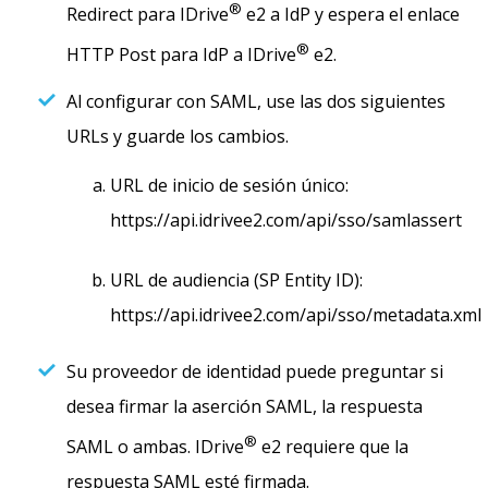
®
Redirect para IDrive
e2 a IdP y espera el enlace
®
HTTP Post para IdP a IDrive
e2.
Al configurar con SAML, use las dos siguientes
URLs y guarde los cambios.
URL de inicio de sesión único:
https://api.idrivee2.com/api/sso/samlassert
URL de audiencia (SP Entity ID):
https://api.idrivee2.com/api/sso/metadata.xml
Su proveedor de identidad puede preguntar si
desea firmar la aserción SAML, la respuesta
®
SAML o ambas. IDrive
e2 requiere que la
respuesta SAML esté firmada.