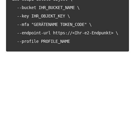
--bucket IHR_BUCKET_NAME \
--key IHR_OBJEKT_KEY \
--mfa "GERÄTENAME TOKEN_CODE" \
--endpoint-url https://<Ihr-e2-Endpunkt> \
--profile PROFILE_NAME