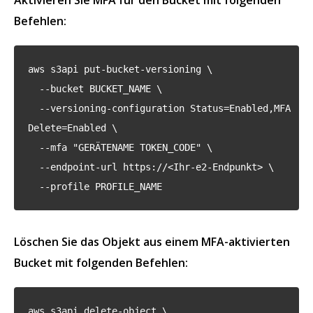
Aktivieren Sie MFA für den Bucket mit folgenden
Befehlen:
aws s3api put-bucket-versioning \
--bucket BUCKET_NAME \
--versioning-configuration Status=Enabled,MFA
Delete=Enabled \
--mfa "GERÄTENAME TOKEN_CODE" \
--endpoint-url https://<Ihr-e2-Endpunkt> \
--profile PROFILE_NAME
Löschen Sie das Objekt aus einem MFA-aktivierten
Bucket mit folgenden Befehlen:
aws s3api delete-object \