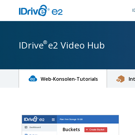
I
®
IDrive
e2 Video Hub
Web-Konsolen-Tutorials
In