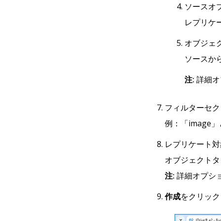
ソースオ
レプリケ
オブジェ
ソースか
注:
詳細オ
フィルターセク
例：「imag
レプリケート対
オブジェクトタ
注:
詳細オプシ
作成
をクリック