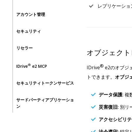
レプリケーショ
アカウント管理
セキュリティ
リセラー
オブジェクト
®
®
IDrive
e2 MCP
IDrive
e2のオブジ
トできます。
オブジ
セキュリティトークンサービス
データ保護:
複
サードパーティアプリケーショ
ン
災害復旧:
別リ
アクセシビリテ
法令遵守:
特定