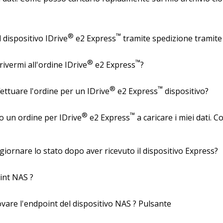
®
™
 dispositivo IDrive
e2 Express
tramite spedizione tramite 
®
™
ivermi all'ordine IDrive
e2 Express
?
®
™
ttuare l'ordine per un IDrive
e2 Express
dispositivo?
®
™
o un ordine per IDrive
e2 Express
a caricare i miei dati.
ornare lo stato dopo aver ricevuto il dispositivo Express?
int NAS ?
are l'endpoint del dispositivo NAS ? Pulsante