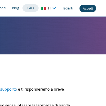
orial
Blog
FAQ
IT
Iscriviti
Accedi
 supporto
e ti risponderemo a breve.
oud senza intasare la larghezza di banda