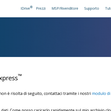
®
IDrive
Prezzi
MSP/Rivenditore
Supporto
Tut
™
xpress
n è risolta di seguito, contattaci tramite i nostri
modulo di
i dati. Come posso caricarlo rapidamente sul mio archivio cl