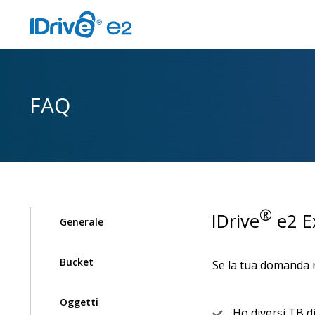
FAQ
®
IDrive
e2 E
Generale
Bucket
Se la tua domanda no
Oggetti
Ho diversi TB d