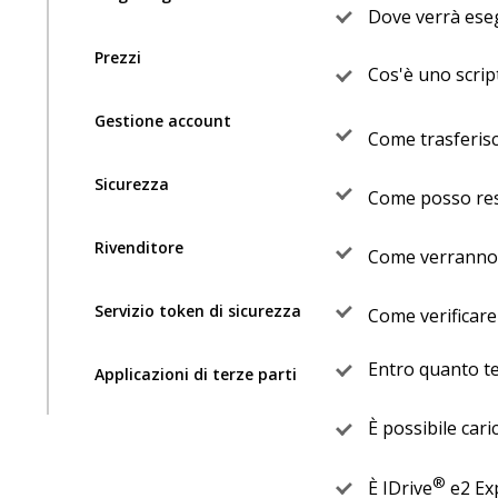
Dove verrà esegu
Prezzi
Cos'è uno script
Gestione account
Come trasferisco
Sicurezza
Come posso rest
Rivenditore
Come verranno in
Servizio token di sicurezza
Come verificare 
Entro quanto te
Applicazioni di terze parti
È possibile cari
®
È IDrive
e2 Ex