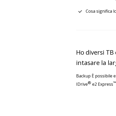
Cosa significa 
Ho diversi TB
intasare la la
Backup È possibile e
®
™
IDrive
e2 Express