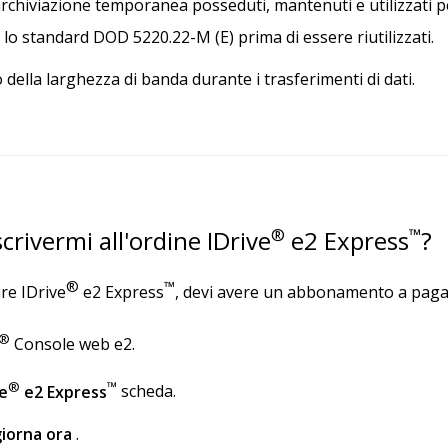
i archiviazione temporanea posseduti, mantenuti e utilizzati
lo standard DOD 5220.22-M (E) prima di essere riutilizzati.
 della larghezza di banda durante i trasferimenti di dati.
rivermi all'ordine IDrive
®
e2 Express
™
?
®
™
are IDrive
e2 Express
, devi avere un abbonamento a pag
®
Console web e2.
®
™
ve
e2 Express
scheda.
iorna ora
.