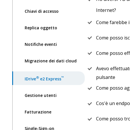
Internet?
Chiavi di accesso
Come farebbe il
Replica oggetto
Come posso iscr
Notifiche eventi
Come posso effe
Migrazione dei dati cloud
Avevo effettuat
pulsante
®
™
IDrive
e2 Express
Come posso aggi
Gestione utenti
Cos'è un endpo
Fatturazione
Come posso trov
Single-Sign-on