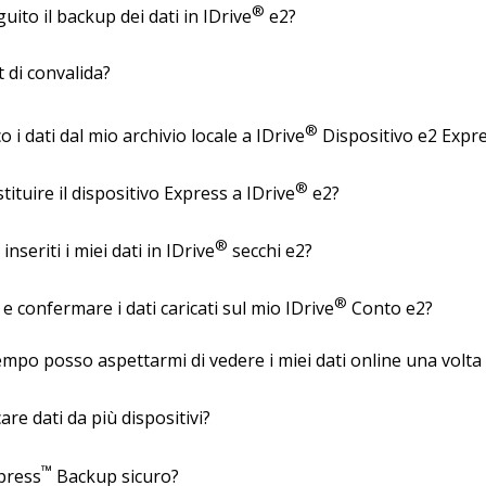
®
ito il backup dei dati in IDrive
e2?
 di convalida?
®
 i dati dal mio archivio locale a IDrive
Dispositivo e2 Expr
®
ituire il dispositivo Express a IDrive
e2?
®
seriti i miei dati in IDrive
secchi e2?
®
e confermare i dati caricati sul mio IDrive
Conto e2?
mpo posso aspettarmi di vedere i miei dati online una volta 
care dati da più dispositivi?
™
press
Backup sicuro?