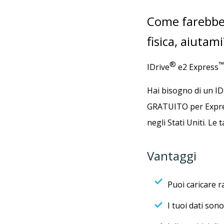
Come farebbe i
fisica, aiutami
®
™
IDrive
e2 Express
Hai bisogno di un I
GRATUITO per Express 
negli Stati Uniti. Le
Vantaggi
Puoi caricare r
I tuoi dati son