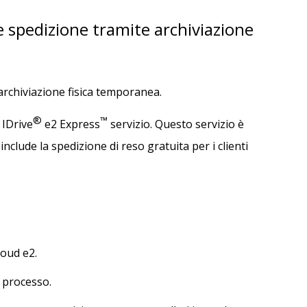
 spedizione tramite archiviazione
 archiviazione fisica temporanea.
®
™
IDrive
e2 Express
servizio. Questo servizio è
clude la spedizione di reso gratuita per i clienti
loud e2.
l processo.