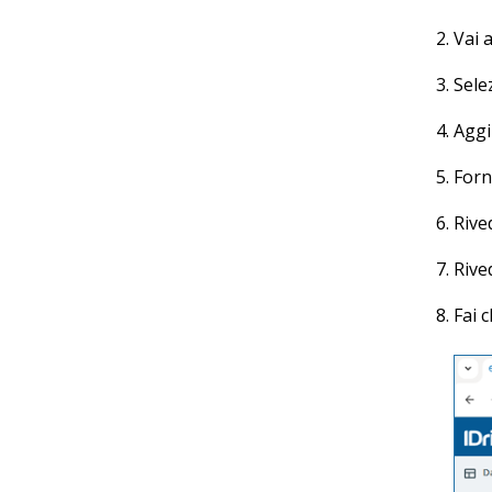
Vai 
Sele
Aggi
Forni
Rived
Rived
Fai c