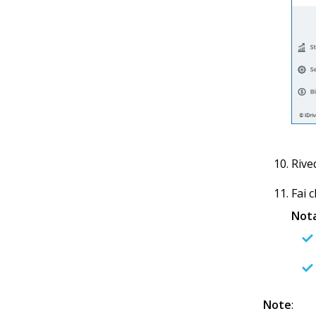
Rive
Fai c
Nota
Note
: