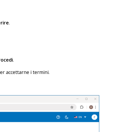
rire
.
rocedi
.
er accettarne i termini.