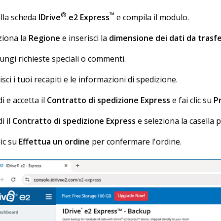
®
™
alla scheda
IDrive
e2 Express
e compila il modulo.
ziona la
Regione
e inserisci la
dimensione dei dati da trasfe
ungi richieste speciali o commenti.
sci i tuoi recapiti e le informazioni di spedizione.
i e accetta il
Contratto di spedizione Express
e fai clic su
P
i il
Contratto di spedizione Express
e seleziona la casella p
lic su
Effettua un ordine
per confermare l'ordine.