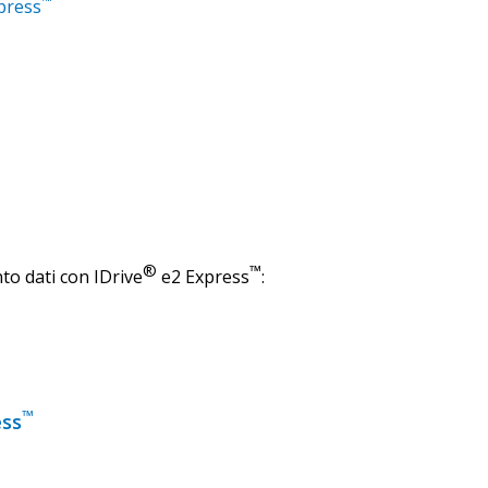
™
press
®
™
to dati con IDrive
e2 Express
:
™
ss