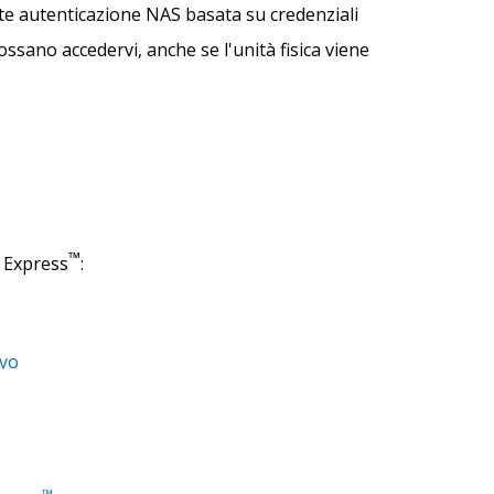
mite autenticazione NAS basata su credenziali
ossano accedervi, anche se l'unità fisica viene
™
 Express
:
ivo