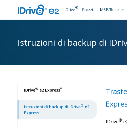
®
IDrive
Prezzi
MSP/Reseller
Istruzioni di backup di IDri
Trasfe
®
™
IDrive
e2 Express
Expre
®
Istruzioni di backup di IDrive
e2
Express
®
IDrive
e2