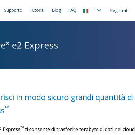
Supporto
Tutorial
Blog
FAQ
IT
Registrati
ve
e2 Express
®
risci in modo sicuro grandi quantità di
™
ss
™
 Express
ti consente di trasferire terabyte di dati nel clo