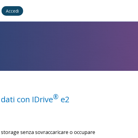
Accedi
®
 dati con IDrive
e2
ud storage senza sovraccaricare o occupare