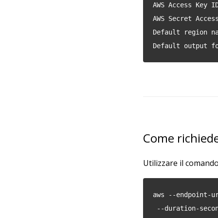
AWS Access Key I
AWS Secret Acces
Default region n
Default output f
Come richiede
Utilizzare il comand
aws --endpoint-u
 --duration-seco