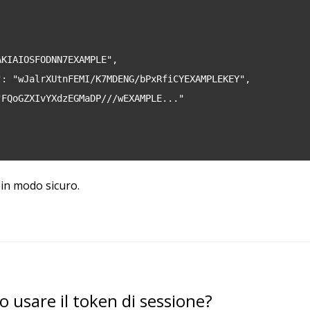
AKIAIOSFODNN7EXAMPLE",
": "wJalrXUtnFEMI/K7MDENG/bPxRfiCYEXAMPLEKEY",
"FQoGZXIvYXdzEGMaDP///wEXAMPLE..."
 in modo sicuro.
 usare il token di sessione?