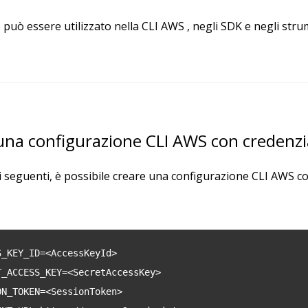
può essere utilizzato nella CLI AWS , negli SDK e negli strum
na configurazione CLI AWS con credenzi
 seguenti, è possibile creare una configurazione CLI AWS c
S_KEY_ID=<AccessKeyId>
T_ACCESS_KEY=<SecretAccessKey>
ON_TOKEN=<SessionToken>