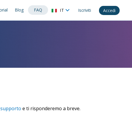
orial
Blog
FAQ
IT
Iscriviti
Accedi
 supporto
e ti risponderemo a breve.