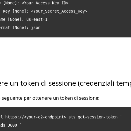
D [None]: <Your_Access_Key_ID>
s Key [None]: <Your_Secret_Access_Key>
ame [None]: us-east-1
ormat [None]: json
re un token di sessione (credenziali te
o seguente per ottenere un token di sessione:
rl https://<your-e2-endpoint> sts get-session-token `
nds 3600 `