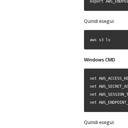
export AWS_ENDPO
Quindi esegui:
aws s3 ls
Windows CMD
set AWS_ACCESS_K
set AWS_SECRET_A
set AWS_SESSION_
set AWS_ENDPOINT
Quindi esegui: