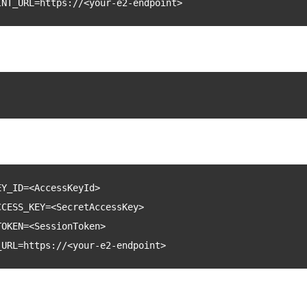
INT_URL=https://<your-e2-endpoint>
EY_ID=<AccessKeyId>
CCESS_KEY=<SecretAccessKey>
TOKEN=<SessionToken>
_URL=https://<your-e2-endpoint>