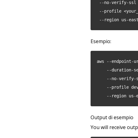
 --no-verify-ssl
 --profile <your
 --region us-eas
Esempio:
aws --endpoint-u
    --duration
    --no-verify
    --profile de
    --region us
Output di esempio
You will receive outp