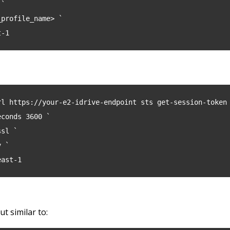
 `
_profile_name> `
t-1
rl https://your-e2-idrive-endpoint sts get-session-token
-seconds 3600 `
-ssl `
v `
-east-1
ut similar to: