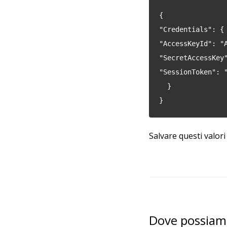
{
"Credentials": {
"AccessKeyId": "
"SecretAccessKey
"SessionToken": 
  }
}
Salvare questi valori
Dove possiamo