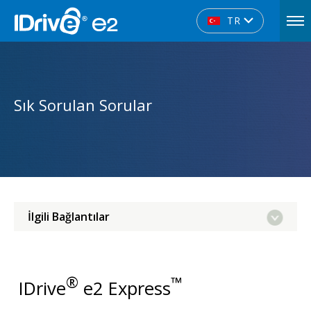
TR
Sık Sorulan Sorular
İlgili Bağlantılar
®
™
IDrive
e2 Express