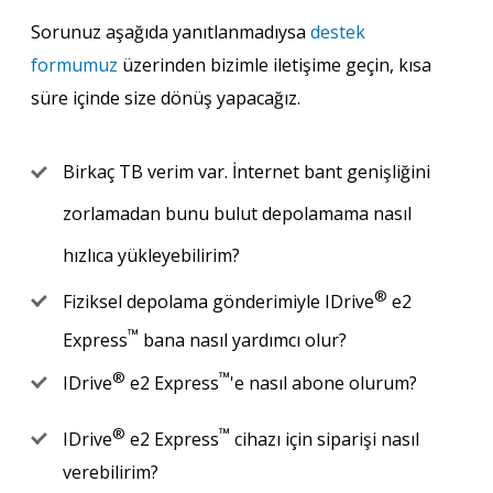
Sorunuz aşağıda yanıtlanmadıysa
destek
formumuz
üzerinden bizimle iletişime geçin, kısa
süre içinde size dönüş yapacağız.
Birkaç TB verim var. İnternet bant genişliğini
zorlamadan bunu bulut depolamama nasıl
hızlıca yükleyebilirim?
®
Fiziksel depolama gönderimiyle IDrive
e2
™
Express
bana nasıl yardımcı olur?
®
™
IDrive
e2 Express
'e nasıl abone olurum?
®
™
IDrive
e2 Express
cihazı için siparişi nasıl
verebilirim?