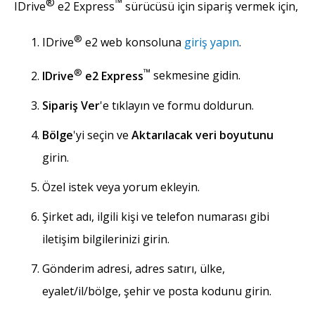
®
™
IDrive
e2 Express
sürücüsü için sipariş vermek için,
®
IDrive
e2 web konsoluna
giriş yapın
.
®
™
IDrive
e2 Express
sekmesine gidin.
Sipariş Ver
'e tıklayın ve formu doldurun.
Bölge
'yi seçin ve
Aktarılacak veri boyutunu
girin.
Özel istek veya yorum ekleyin.
Şirket adı, ilgili kişi ve telefon numarası gibi
iletişim bilgilerinizi girin.
Gönderim adresi, adres satırı, ülke,
eyalet/il/bölge, şehir ve posta kodunu girin.