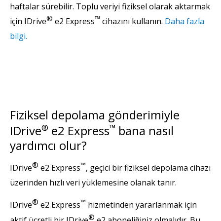
haftalar sürebilir. Toplu veriyi fiziksel olarak aktarmak
®
™
için IDrive
e2 Express
cihazını kullanın.
Daha fazla
bilgi.
Fiziksel depolama gönderimiyle
IDrive
®
e2 Express
™
bana nasıl
yardımcı olur?
®
™
IDrive
e2 Express
, geçici bir fiziksel depolama cihazı
üzerinden hızlı veri yüklemesine olanak tanır.
®
™
IDrive
e2 Express
hizmetinden yararlanmak için
®
aktif ücretli bir IDrive
e2 aboneliğiniz olmalıdır. Bu