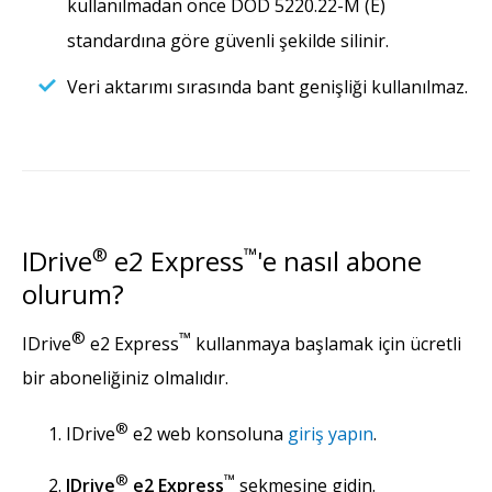
kullanılmadan önce DOD 5220.22-M (E)
standardına göre güvenli şekilde silinir.
Veri aktarımı sırasında bant genişliği kullanılmaz.
IDrive
®
e2 Express
™
'e nasıl abone
olurum?
®
™
IDrive
e2 Express
kullanmaya başlamak için ücretli
bir aboneliğiniz olmalıdır.
®
IDrive
e2 web konsoluna
giriş yapın
.
®
™
IDrive
e2 Express
sekmesine gidin.