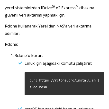
®
™
yerel sisteminizden IDrive
e2 Express
cihazına
güvenli veri aktarımı yapmak için.
Rclone kullanarak Yerel'den NAS'a veri aktarma
adımları:
Rclone:
Rclone'u kurun.
Linux için aşağıdaki komutu çalıştırın:
curl https://rclone.org/install.sh |
sudo bash