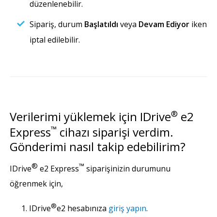
düzenlenebilir.
Sipariş, durum
Başlatıldı
veya
Devam Ediyor
iken
iptal edilebilir.
Verilerimi yüklemek için IDrive
®
e2
Express
™
cihazı siparişi verdim.
Gönderimi nasıl takip edebilirim?
®
™
IDrive
e2 Express
siparişinizin durumunu
öğrenmek için,
®
IDrive
e2 hesabınıza
giriş yapın
.