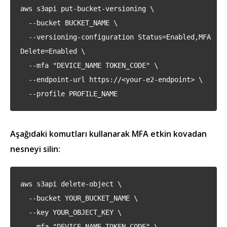
aws s3api put-bucket-versioning \
--bucket BUCKET_NAME \
--versioning-configuration Status=Enabled,MFA
Delete=Enabled \
--mfa "DEVICE_NAME TOKEN_CODE" \
--endpoint-url https://<your-e2-endpoint> \
--profile PROFILE_NAME
Aşağıdaki komutları kullanarak MFA etkin kovadan
nesneyi silin:
aws s3api delete-object \
--bucket YOUR_BUCKET_NAME \
--key YOUR_OBJECT_KEY \
--mfa "DEVICE-NAME TOKEN_CODE" \