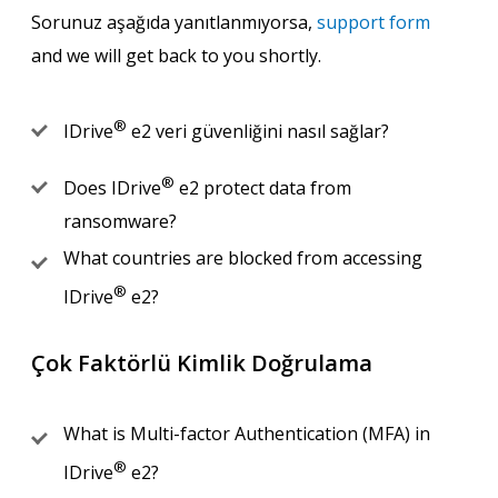
Sorunuz aşağıda yanıtlanmıyorsa,
support form
and we will get back to you shortly.
®
IDrive
e2 veri güvenliğini nasıl sağlar?
®
Does IDrive
e2 protect data from
ransomware?
What countries are blocked from accessing
®
IDrive
e2?
Çok Faktörlü Kimlik Doğrulama
What is Multi-factor Authentication (MFA) in
®
IDrive
e2?