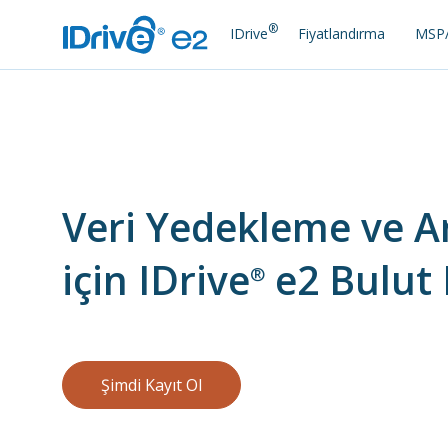
®
IDrive
Fiyatlandırma
MSP/
Veri Yedekleme ve A
için IDrive
e2 Bulut
®
Şimdi Kayıt Ol