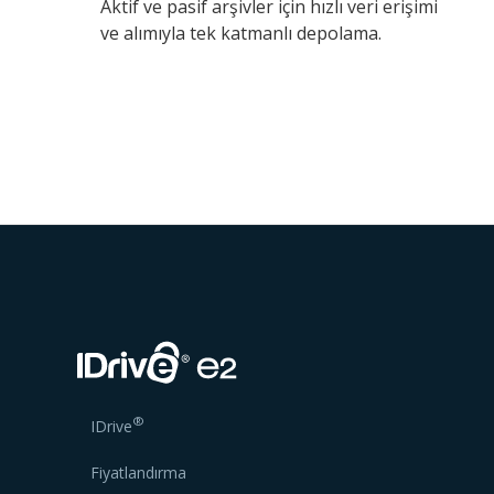
Aktif ve pasif arşivler için hızlı veri erişimi
ve alımıyla tek katmanlı depolama.
®
IDrive
Fiyatlandırma