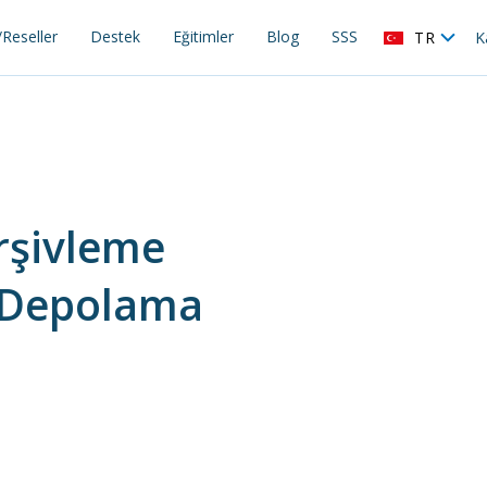
Reseller
Destek
Eğitimler
Blog
SSS
TR
K
rşivleme
 Depolama