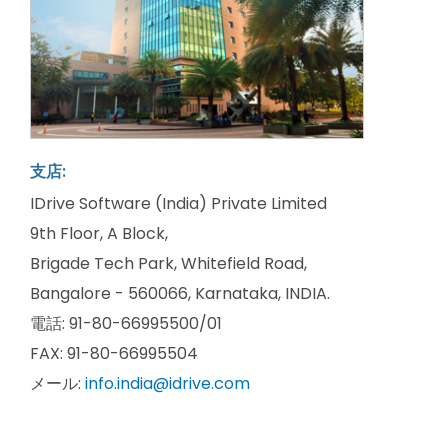
支店:
IDrive Software (India) Private Limited
9th Floor, A Block,
Brigade Tech Park, Whitefield Road,
Bangalore - 560066, Karnataka, INDIA.
電話: 91-80-66995500/01
FAX: 91-80-66995504
メール:
info.india@idrive.com