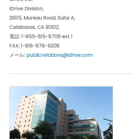
IDrive Division,
26115, Mureau Road, Suite A,
Calabasas, CA 91302.
電話: 1-855-815-8706 ext 1
FAX: 1-818-878-9208
メール:
publicrelations@idrive.com