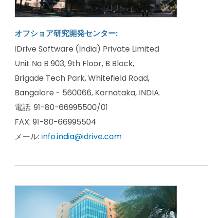
オフショア研究開発センター:
IDrive Software (India) Private Limited
Unit No B 903, 9th Floor, B Block,
Brigade Tech Park, Whitefield Road,
Bangalore - 560066, Karnataka, INDIA.
電話: 91-80-66995500/01
FAX: 91-80-66995504
メール:
info.india@idrive.com