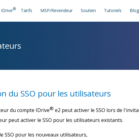
®
IDrive
Tarifs
MSP/Revendeur
Soutien
Tutoriels
Blo
ateurs
on du SSO pour les utilisateurs
®
teur du compte IDrive
e2 peut activer le SSO lors de l'invit
eur peut activer le SSO pour les utilisateurs existants.
le SSO pour les nouveaux utilisateurs,