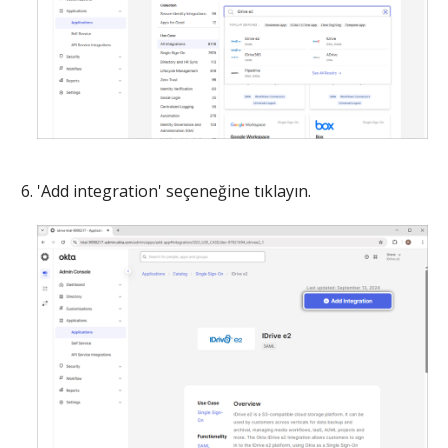
'Add integration' seçeneğine tıklayın.