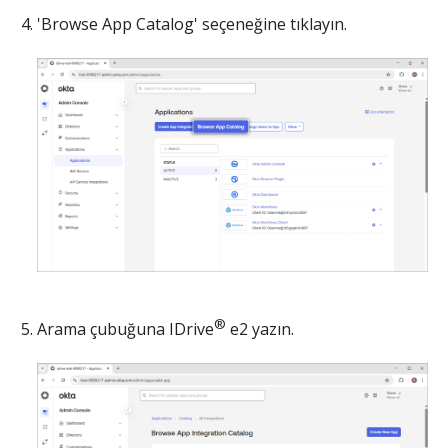
'Browse App Catalog' seçeneğine tıklayın.
®
Arama çubuğuna IDrive
e2 yazın.