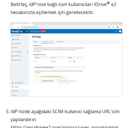
®
Belirteç, IdP'nize bağlı tüm kullanıcıları IDrive
e2
hesabınızla eşitlemek için gerekecektir.
IdP'nizde aşağıdaki SCIM kullanıcı sağlama URL'sini
yapılandırın:
https://api.idrivee2.com/api/sso/user_provisioning