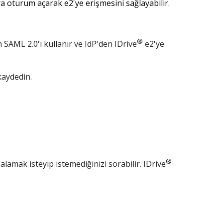
ıya oturum açarak e2'ye erişmesini sağlayabilir.
®
SAML 2.0'ı kullanır ve IdP'den IDrive
e2'ye
 kaydedin.
®
alamak isteyip istemediğinizi sorabilir. IDrive