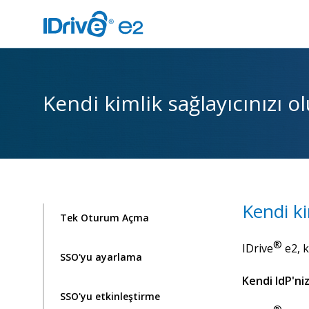
Kendi kimlik sağlayıcınızı 
Kendi ki
Tek Oturum Açma
®
IDrive
e2, k
SSO'yu ayarlama
Kendi IdP'ni
SSO'yu etkinleştirme