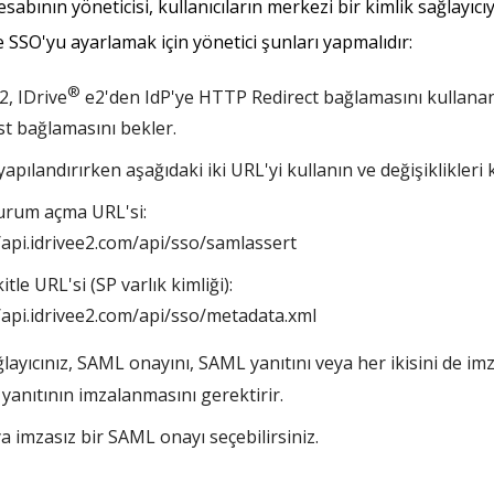
sabının yöneticisi, kullanıcıların merkezi bir kimlik sağlayıc
e SSO'yu ayarlamak için yönetici şunları yapmalıdır:
®
2, IDrive
e2'den IdP'ye HTTP Redirect bağlamasını kullanan 
t bağlamasını bekler.
yapılandırırken aşağıdaki iki URL'yi kullanın ve değişiklikleri
urum açma URL'si:
/api.idrivee2.com/api/sso/samlassert
itle URL'si (SP varlık kimliği):
/api.idrivee2.com/api/sso/metadata.xml
ğlayıcınız, SAML onayını, SAML yanıtını veya her ikisini de imz
yanıtının imzalanmasını gerektirir.
ya imzasız bir SAML onayı seçebilirsiniz.