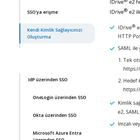
®
IDrive
e2 he
®
IDrive
e2 il
SSO'ya erişme
®
IDrive
e
Kendi Kimlik Sağlayıcınızı
HTTP Pos
Oluşturma
SAML ile 
Tek ot
https:/
IdP üzerinden SSO
Hedef k
https:/
OneLogin üzerinden SSO
Kimlik sa
e2, SAML 
Okta üzerinden SSO
İmzalı ve
Microsoft Azure Entra
üzerinden SSO