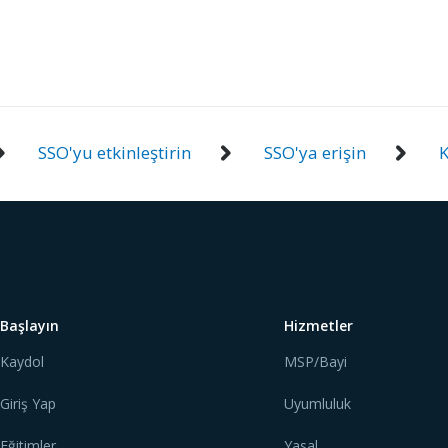
SSO'yu etkinleştirin
SSO'ya erişin
K
Başlayın
Hizmetler
Kaydol
MSP/Bayi
Giriş Yap
Uyumluluk
Eğitimler
Yasal