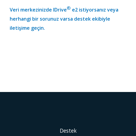
®
Veri merkezinizde IDrive
e2 istiyorsanız veya
herhangi bir sorunuz varsa destek ekibiyle
iletişime geçin.
Destek