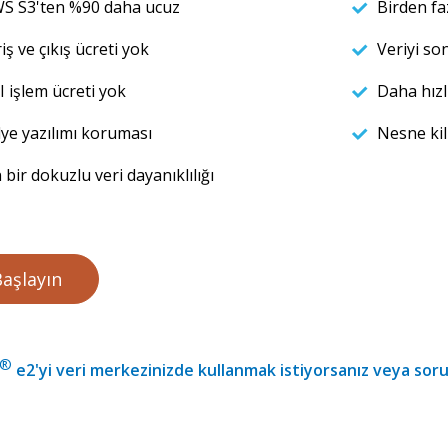
S S3'ten %90 daha ucuz
Birden f
iş ve çıkış ücreti yok
Veriyi so
I işlem ücreti yok
Daha hızl
dye yazılımı koruması
Nesne kil
 bir dokuzlu veri dayanıklılığı
aşlayın
®
e2'yi veri merkezinizde kullanmak istiyorsanız veya sorul