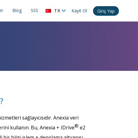
er
Blog
SSS
TR
Kayıt Ol
Giriş Yap
?
zmetleri sağlayıcısıdır. Anexia veri
®
ini kullanın. Bu, Anexia + IDrive
e2
bir bilgi işlem + depolama altyapısı