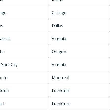
cago
Chicago
as
Dallas
assas
Virginia
tle
Oregon
York City
Virginia
onto
Montreal
kfurt
Frankfurt
ich
Frankfurt