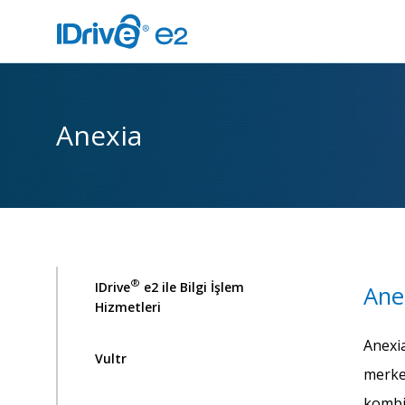
Anexia
®
IDrive
e2 ile Bilgi İşlem
Anex
Hizmetleri
Anexia
Vultr
merke
kombin