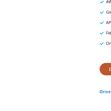
AW
Gir
AP
Fi
On
B
IDrive