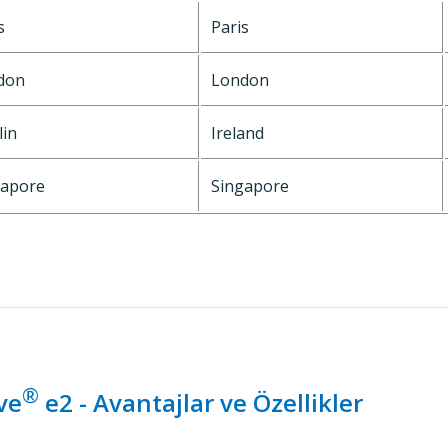
s
Paris
don
London
in
Ireland
gapore
Singapore
®
ve
e2 - Avantajlar ve Özellikler