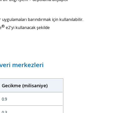
uygulamaları barındırmak için kullanılabilir.
®
e
e2'yi kullanacak şekilde
veri merkezleri
Gecikme (milisaniye)
0.9
0.3