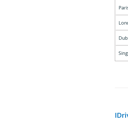
Pari
Lon
Dubl
Sin
IDri