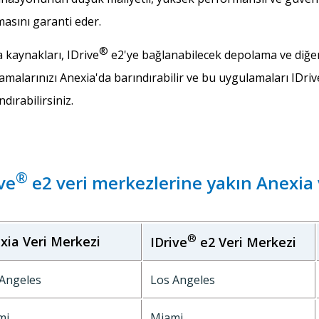
asını garanti eder.
®
 kaynakları, IDrive
e2'ye bağlanabilecek depolama ve diğer 
malarınızı Anexia'da barındırabilir ve bu uygulamaları IDriv
ndırabilirsiniz.
®
ve
e2 veri merkezlerine yakın Anexia 
®
xia Veri Merkezi
IDrive
e2 Veri Merkezi
Angeles
Los Angeles
mi
Miami