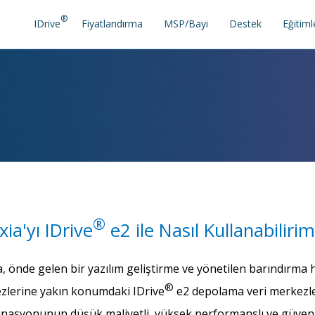
®
IDrive
Fiyatlandırma
MSP/Bayi
Destek
Eğitiml
®
ia'yı IDrive
e2 ile Nasıl Kullanabilirim
, önde gelen bir yazılım geliştirme ve yönetilen barındırma hi
®
zlerine yakın konumdaki IDrive
e2 depolama veri merkezler
asyonunun düşük maliyetli, yüksek performanslı ve güvenli 