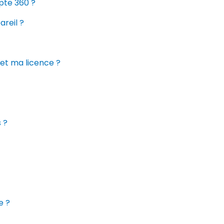
e 360 ​​?
reil ?
et ma licence ?
 ?
e ?