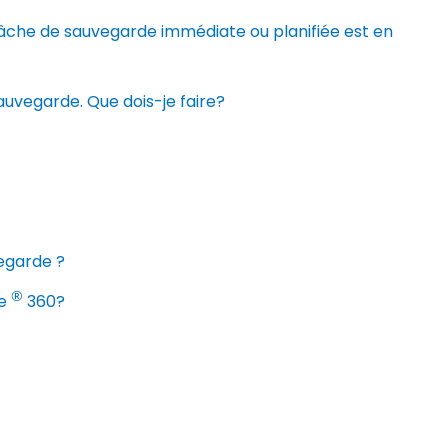
tâche de sauvegarde immédiate ou planifiée est en
sauvegarde. Que dois-je faire?
vegarde ?
®
ve
360?