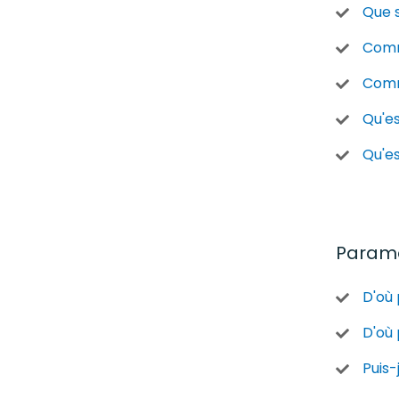
Que s
Comm
Comm
Qu'e
Qu'es
Param
D'où 
D'où 
Puis-