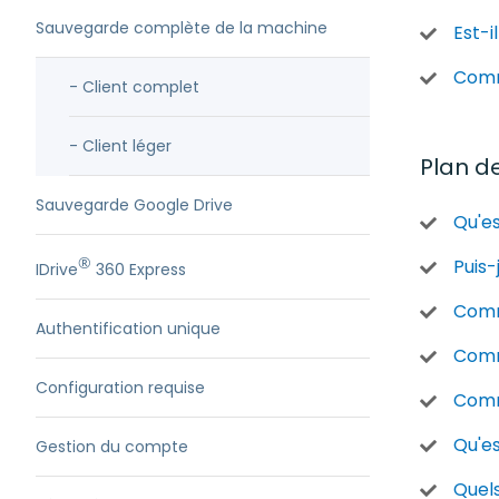
Sauvegarde complète de la machine
Est-i
Comm
- Client complet
- Client léger
Plan d
Sauvegarde Google Drive
Qu'e
®
Puis-
IDrive
360 Express
Comm
Authentification unique
Comm
Configuration requise
Comme
Qu'e
Gestion du compte
Quels