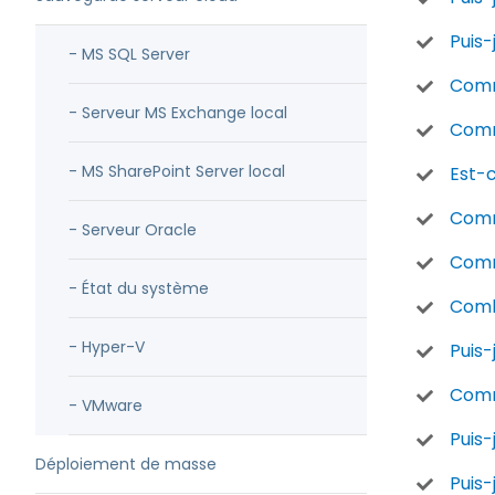
Puis-
- MS SQL Server
Comm
- Serveur MS Exchange local
Comm
- MS SharePoint Server local
Est-c
Comm
- Serveur Oracle
Comme
- État du système
Combi
- Hyper-V
Puis-
Comm
- VMware
Puis-
Déploiement de masse
Puis-