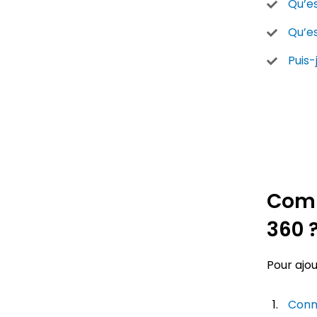
Qu’es
Qu’es
Puis-
Comm
360 ​​
Pour ajou
Conn