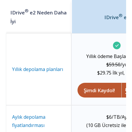
®
IDrive
e2 Neden Daha
®
IDrive
e2
İyi
Yıllık ödeme Başlangı
$59.50
/yıl
Yıllık depolama planları
$29.75
İlk yıl, 1
5
Şimdi Kaydol!
Aylık depolama
$6/TB/Ay
fiyatlandırması
(10 GB Ücretsiz ile D