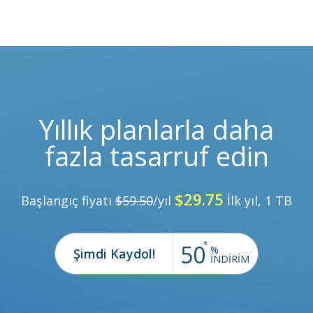
Yıllık planlarla daha
fazla tasarruf edin
$29.75
Başlangıç fiyatı
$59.50
/yıl
İlk yıl, 1 TB
*
50
%
Şimdi Kaydol!
İNDİRİM