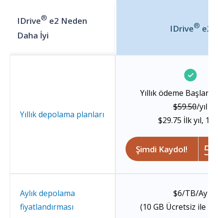
®
IDrive
e2 Neden
®
IDrive
e2
Daha İyi
Yıllık ödeme Başlangıç
$59.50
/yıl
Yıllık depolama planları
$29.75
İlk yıl, 1 
5
Şimdi Kaydol!
Aylık depolama
$6/TB/Ay
fiyatlandırması
(10 GB Ücretsiz ile D