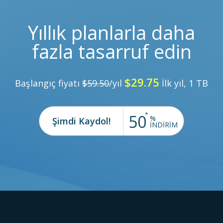
Yıllık planlarla daha
fazla tasarruf edin
$29.75
Başlangıç fiyatı
$59.50
/yıl
İlk yıl, 1 TB
*
50
%
Şimdi Kaydol!
İNDİRİM