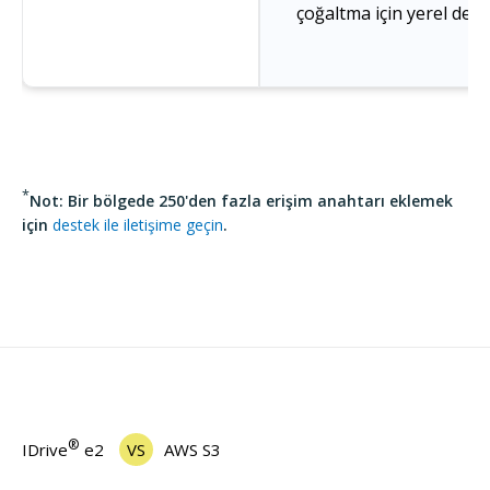
çoğaltma için yerel des
*
Not
: Bir bölgede 250'den fazla erişim anahtarı eklemek
için
destek ile iletişime geçin
.
®
IDrive
e2
VS
AWS S3