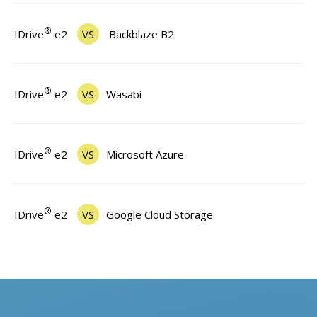
®
IDrive
e2
VS
Backblaze B2
®
IDrive
e2
VS
Wasabi
®
IDrive
e2
VS
Microsoft Azure
®
IDrive
e2
VS
Google Cloud Storage