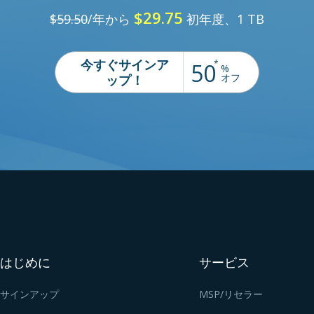
$29.75
$59.50
/年から
初年度、1 TB
今すぐサインア
*
50
%
オフ
ップ！
はじめに
サービス
サインアップ
MSP/リセラー