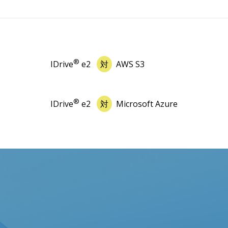
®
IDrive
e2
対
AWS S3
®
IDrive
e2
対
Microsoft Azure