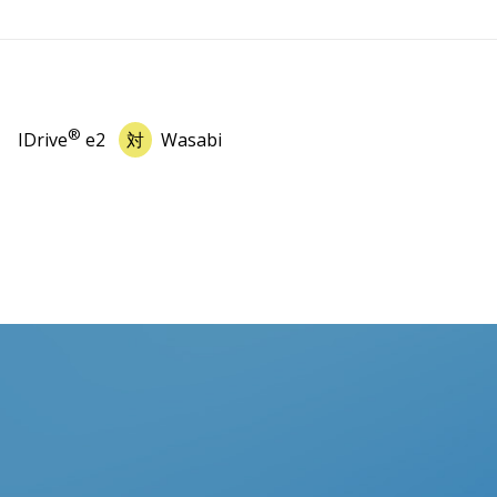
®
IDrive
e2
対
Wasabi