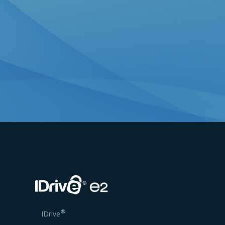
®
IDrive