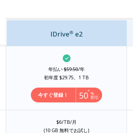
®
IDrive
e2
年払い
$59.50
/年
初年度
$29.75
、1 TB
*
50
%
今すぐ登録！
割引
$6/TB/月
(10 GB 無料でお試し)