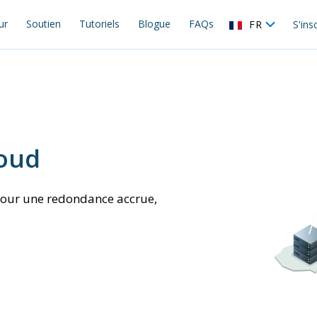
ur
Soutien
Tutoriels
Blogue
FAQs
FR
S'ins
loud
 pour une redondance accrue,