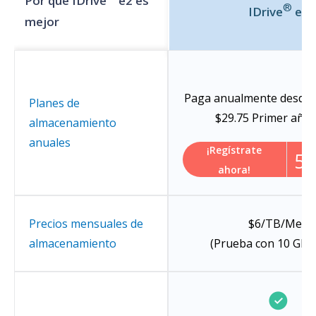
Por qué IDrive
e2 es
®
IDrive
e2
mejor
Paga anualmente desde
Planes de
$29.75
Primer año,
almacenamiento
anuales
¡Regístrate
5
ahora!
Precios mensuales de
$6/TB/Mes
almacenamiento
(Prueba con 10 GB g