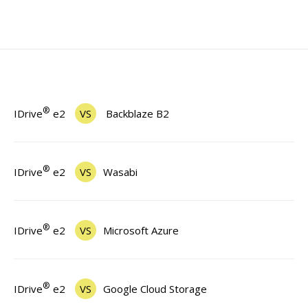
®
IDrive
e2
VS
Backblaze B2
®
IDrive
e2
VS
Wasabi
®
IDrive
e2
VS
Microsoft Azure
®
IDrive
e2
VS
Google Cloud Storage