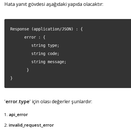
Hata yanıt gövdesi aşağıdaki yapıda olacaktır:
Response (application/JSON) : {
error : {
string type;
string code;
string message;
}
}
'
error.type
' için olası değerler şunlardır:
api_error
invalid_request_error