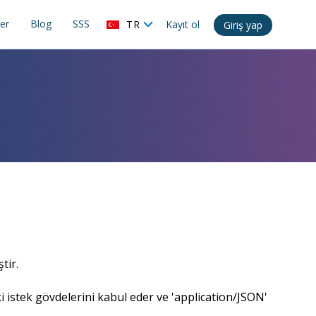
ler
Blog
SSS
TR
Kayıt ol
Giriş yap
tir.
i istek gövdelerini kabul eder ve 'application/JSON'