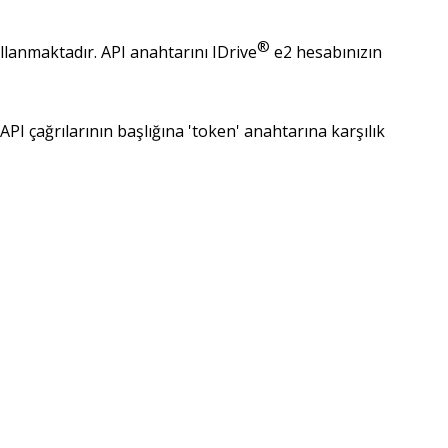
®
lanmaktadır. API anahtarını IDrive
e2 hesabınızın
I çağrılarının başlığına 'token' anahtarına karşılık