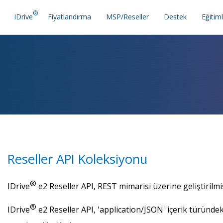
®
IDrive
Fiyatlandırma
MSP/Reseller
Destek
Eğitim
Reseller API Koleksiyonu
®
IDrive
e2 Reseller API, REST mimarisi üzerine geliştirilmiş
®
IDrive
e2 Reseller API, 'application/JSON' içerik türündek