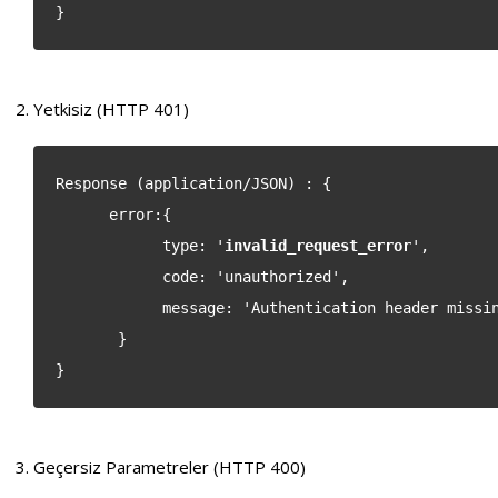
}
Yetkisiz (HTTP 401)
Response (application/JSON) : {
error:{
type: '
invalid_request_error
',
code: 'unauthorized',
message: 'Authentication header missing
}
}
Geçersiz Parametreler (HTTP 400)