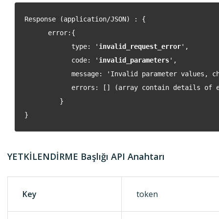
Response (application/JSON) : {
error:{
type: '
invalid_request_error
',
code: '
invalid_parameters
',
message: 'Invalid parameter values, check
errors: [] (array contain details of e
}
}
YETKİLENDİRME Başlığı API Anahtarı
Key
token