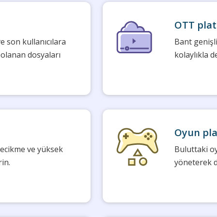
OTT plat
e son kullanıcılara
Bant genişl
epolanan dosyaları
kolaylıkla d
Oyun pla
 gecikme ve yüksek
Buluttaki o
in.
yöneterek d