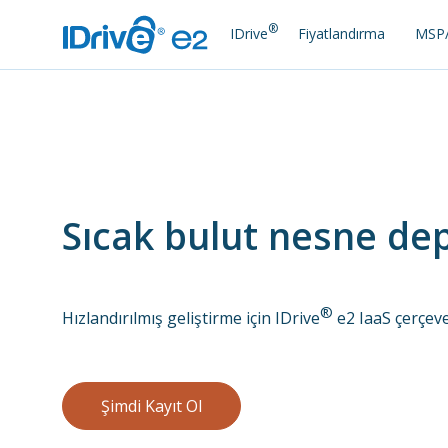
®
IDrive
Fiyatlandırma
MSP/
Sıcak bulut nesne d
®
Hızlandırılmış geliştirme için IDrive
e2 IaaS çerçeve
Şimdi Kayıt Ol