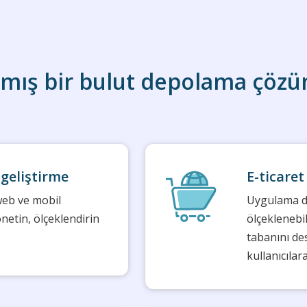
lanmış bir bulut depolama çöz
geliştirme
E-ticaret
web ve mobil
Uygulama d
önetin, ölçeklendirin
ölçeklenebi
tabanını de
kullanıcılar