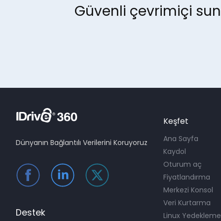
Güvenli çevrimiçi sun
Keşfet
Ana Sayfa
Dünyanın Bağlantılı Verilerini Koruyoruz
Kaydol
Oturum aç
Fiyatlandırma
Merkezi Konsol
Veri Kurtarma
Destek
Linux Yedeklem