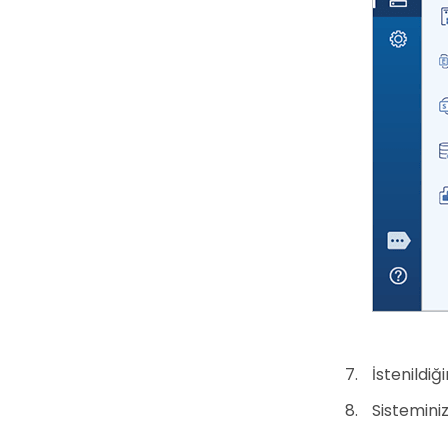
İstenildiğ
Sistemini