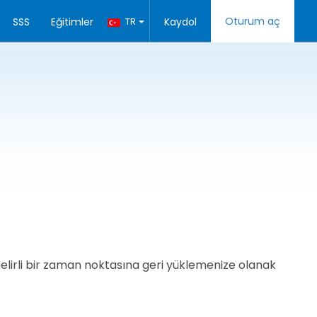
Oturum aç
SSS
Eğitimler
TR
Kaydol
belirli bir zaman noktasına geri yüklemenize olanak