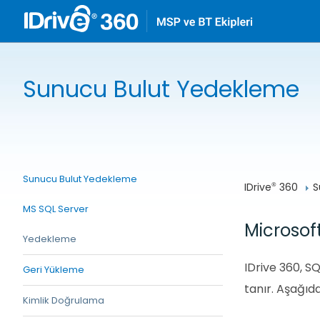
Sunucu Bulut Yedekleme
Sunucu Bulut Yedekleme
IDrive
 360
S
®
MS SQL Server
Microsof
Yedekleme
IDrive 360, S
Geri Yükleme
tanır. Aşağıd
Kimlik Doğrulama