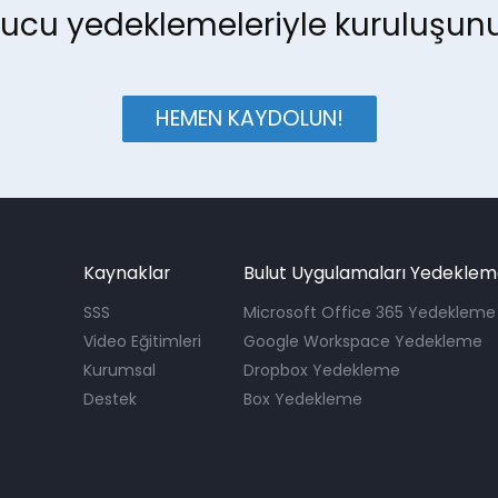
ucu yedeklemeleriyle kuruluşunu
HEMEN KAYDOLUN!
Kaynaklar
Bulut Uygulamaları Yedekle
SSS
Microsoft Office 365 Yedekleme
Video Eğitimleri
Google Workspace Yedekleme
Kurumsal
Dropbox Yedekleme
Destek
Box Yedekleme
e