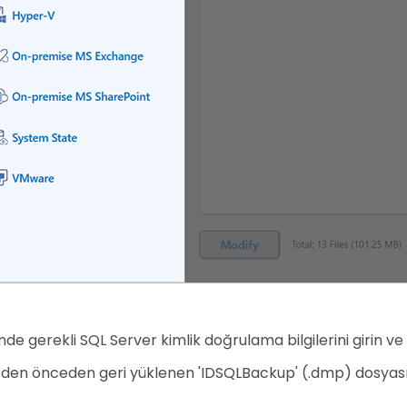
inde gerekli SQL Server kimlik doğrulama bilgilerini girin v
zden önceden geri yüklenen 'IDSQLBackup' (.dmp) dosyasın