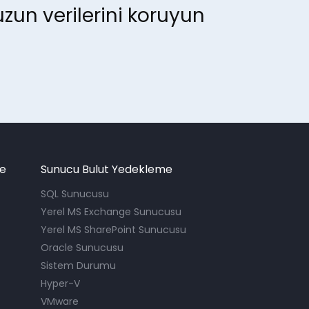
zun verilerini koruyun
me
Sunucu Bulut Yedekleme
SQL Sunucusu
Yerel MS Exchange Sunucusu
Yerel MS SharePoint Sunucusu
Oracle Sunucusu
Sistem Durumu
Hyper-V
VMware