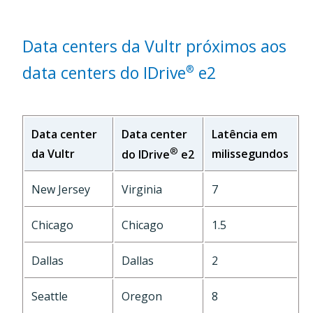
Data centers da Vultr próximos aos
data centers do IDrive
e2
®
Data center
Data center
Latência em
®
da Vultr
milissegundos
do IDrive
e2
New Jersey
Virginia
7
Chicago
Chicago
1.5
Dallas
Dallas
2
Seattle
Oregon
8