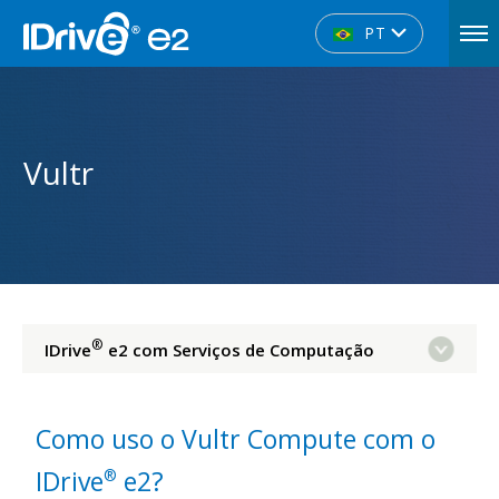
PT
Vultr
®
IDrive
e2 com Serviços de Computação
Como uso o Vultr Compute com o
IDrive
e2?
®