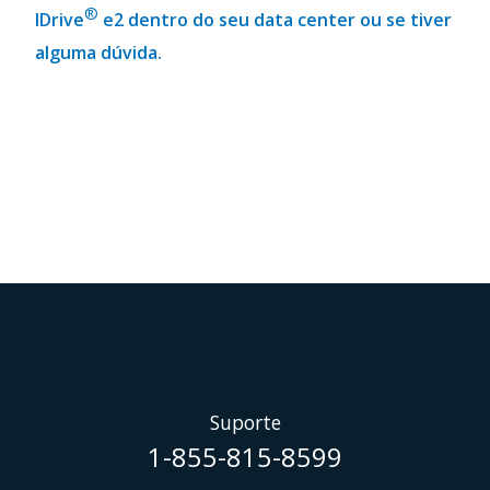
®
IDrive
e2 dentro do seu data center ou se tiver
alguma dúvida.
Suporte
1-855-815-8599