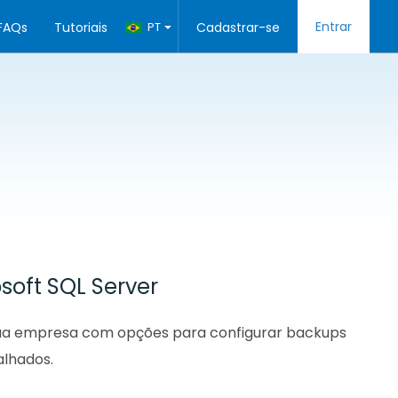
Entrar
FAQs
Tutoriais
PT
Cadastrar-se
soft SQL Server
 sua empresa com opções para configurar backups
alhados.