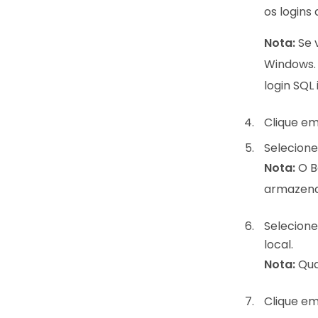
os logins
Nota:
Se 
Windows. 
login SQL
Clique em
Selecione 
Nota:
O B
armazena
Selecione
local.
Nota:
Qua
Clique em