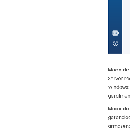
Modo de 
Server re
Windows; 
geralment
Modo de 
gerencia
armazenad