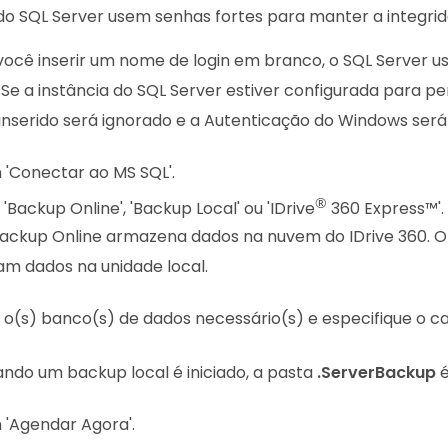
 do SQL Server usem senhas fortes para manter a integri
você inserir um nome de login em branco, o SQL Server 
Se a instância do SQL Server estiver configurada para p
 inserido será ignorado e a Autenticação do Windows será
 'Conectar ao MS SQL'.
®
'Backup Online', 'Backup Local' ou 'IDrive
360 Express™'.
ackup Online armazena dados na nuvem do IDrive 360. O 
m dados na unidade local.
 o(s) banco(s) de dados necessário(s) e especifique o
ndo um backup local é iniciado, a pasta
.ServerBackup
é
 'Agendar Agora'.