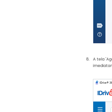
A tela 'A
imediata