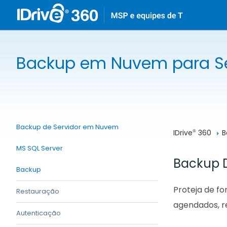
Backup em Nuvem para Se
Backup de Servidor em Nuvem
IDrive
 360
B
®
MS SQL Server
Backup D
Backup
Proteja de f
Restauração
agendados, re
Autenticação