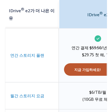
®
IDrive
e2가 더 나은 이
®
IDrive
e2
유
연간 결제
$59.50
/년부
$29.75
첫 해, 1T
연간 스토리지 플랜
지금 가입하세요!
$6/TB/월
월간 스토리지 요금
(10GB 무료 체험