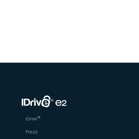
®
IDrive
Prezzi