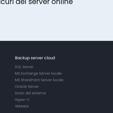
curi del server online
Backup server cloud
SQL Server
MS Exchange Server locale
MS SharePoint Server locale
Oracle Server
Stato del sistema
Hyper-V
VMware