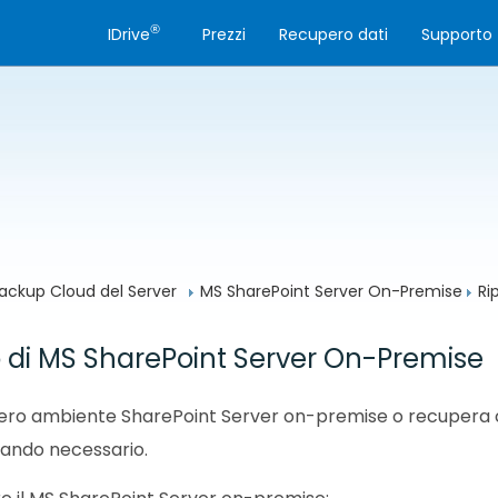
®
IDrive
Prezzi
Recupero dati
Supporto
ackup Cloud del Server
MS SharePoint Server On-Premise
Ri
no di MS SharePoint Server On-Premise
intero ambiente SharePoint Server on-premise o recupera 
uando necessario.