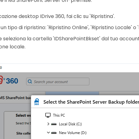
are il MS SharePoint Server on-premise:
cazione desktop IDrive 360, fai clic su 'Ripristina'.
n tipo di ripristino: 'Ripristino Online', 'Ripristino Locale' o 
 e seleziona la cartella 'IDSharePointBkset' dal tuo accoun
one locale.