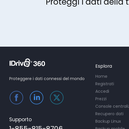
Proteggi i dati della
Esplora
Home
Proteggere i dati connessi del mondo
Registrati
Accedi
Prezzi
Console centrali
Recupero dati
Supporto
Backup Linux
1-855-815-8706
Backup mobile