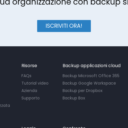
 tua organizzazione con backup si
ISCRIVITI ORA!
Risorse
Backup applicazioni cloud
FAQs
Backup Microsoft Office 365
Tutorial video
Backup Google Workspace
Azienda
Backup per Dropbox
Supporto
Backup Box
zzata