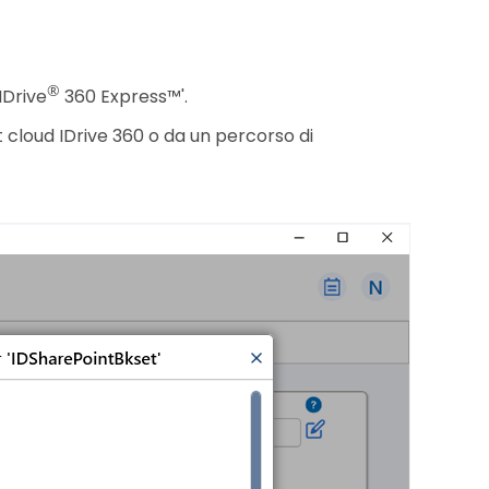
®
'IDrive
360 Express™'.
t cloud IDrive 360 o da un percorso di