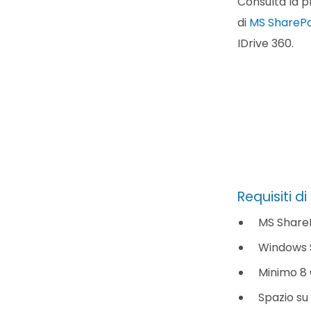
Consulta la p
di
MS SharePo
IDrive 360.
Requisiti d
MS ShareP
Windows S
Minimo 8
Spazio su 