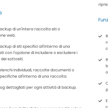
ripri
à
Funz
backup di un'intera raccolta siti o
one web.
R
r
ackup di siti specifici all'interno di una
c
iti con l'opzione di includere o escludere i
dei sottositi.
R
b
elenchi individuali, raccolte documenti o
o
pecifiche all'interno di una raccolta.
C
og dettagliati per ogni attività di backup.
p
E
c