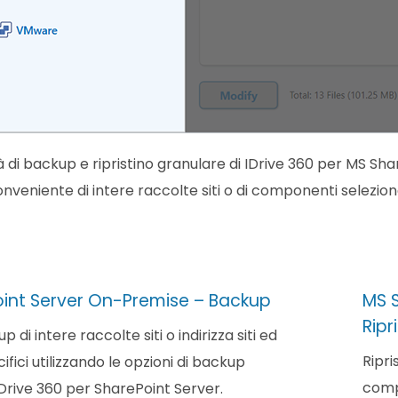
tà di backup e ripristino granulare di IDrive 360 per MS 
veniente di intere raccolte siti o di componenti selezionat
int Server On-Premise – Backup
MS 
Ripr
p di intere raccolte siti o indirizza siti ed
Ripri
fici utilizzando le opzioni di backup
compo
IDrive 360 per SharePoint Server.