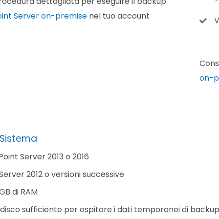
rocedura dettagliata per eseguire il backup
int Server on-premise
nel tuo account
V
Consu
on-p
i Sistema
oint Server 2013 o 2016
erver 2012 o versioni successive
 GB di RAM
disco sufficiente per ospitare i dati temporanei di backup 