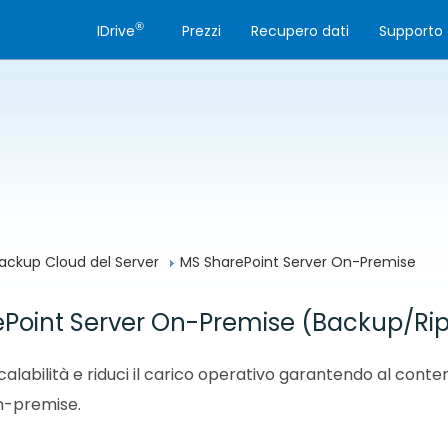
®
IDrive
Prezzi
Recupero dati
Supporto
ackup Cloud del Server
MS SharePoint Server On-Premise
Point Server On-Premise (Backup/Ripr
alabilità e riduci il carico operativo garantendo al cont
n-premise.