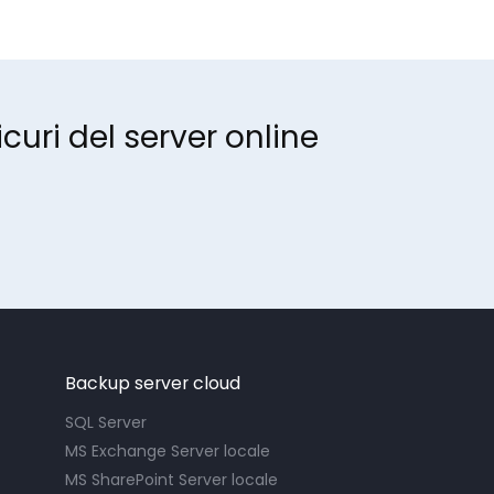
curi del server online
Backup server cloud
SQL Server
MS Exchange Server locale
MS SharePoint Server locale