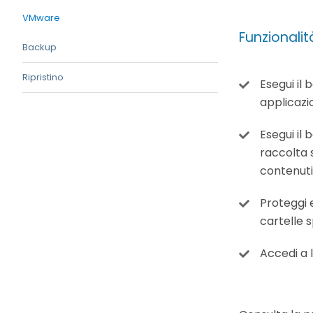
VMware
Funzionalit
Backup
Ripristino
Esegui il 
applicazi
Esegui il b
raccolta s
contenuti 
Proteggi 
cartelle s
Accedi a l