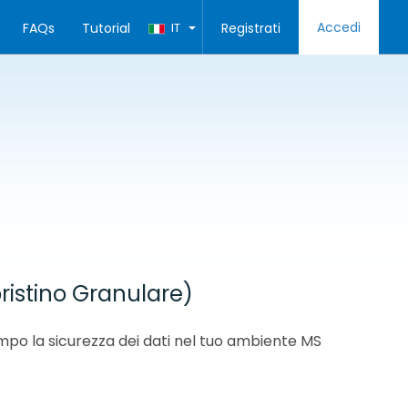
Accedi
FAQs
Tutorial
IT
Registrati
istino Granulare)
empo la sicurezza dei dati nel tuo ambiente MS