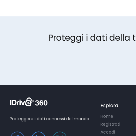
Proteggi i dati della
Esplora
Home
Proteggere i dati connessi del mondo
Registrati
Accedi