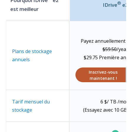
Pourquoi IDrive
e2
®
IDrive
e2
est meilleur
Payez annuellement À p
$59.50
/year
Plans de stockage
$29.75
Première anné
annuels
Inscrivez-vous
maintenant !
Tarif mensuel du
6 $/ TB /mois
stockage
(Essayez avec 10 GB gr