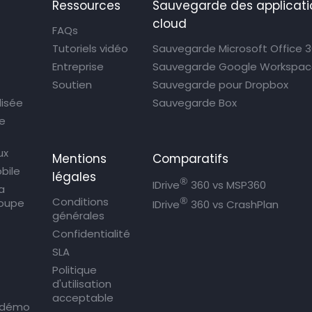
Ressources
Sauvegarde des applicati
cloud
FAQs
Tutoriels vidéo
Sauvegarde Microsoft Office 
Entreprise
Sauvegarde Google Workspa
Soutien
Sauvegarde pour Dropbox
lisée
Sauvegarde Box
de
ux
Mentions
Comparatifs
bile
légales
®
IDrive
360 vs MSP360
a
®
Conditions
roupe
IDrive
360 vs CrashPlan
générales
Confidentialité
SLA
Politique
d'utilisation
acceptable
 démo