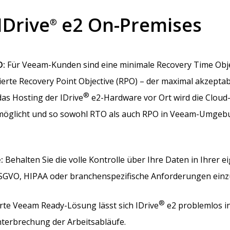
IDrive
e2 On-Premises
®
O:
Für Veeam-Kunden sind eine minimale Recovery Time Objec
ierte Recovery Point Objective (RPO) – der maximal akzeptab
®
as Hosting der IDrive
e2-Hardware vor Ort wird die Cloud-
öglicht und so sowohl RTO als auch RPO in Veeam-Umgebung
:
Behalten Sie die volle Kontrolle über Ihre Daten in Ihrer e
DSGVO, HIPAA oder branchenspezifische Anforderungen einz
®
ierte Veeam Ready-Lösung lässt sich IDrive
e2 problemlos 
terbrechung der Arbeitsabläufe.