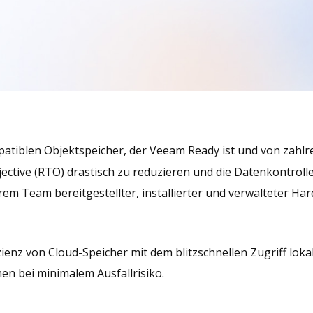
patiblen Objektspeicher, der Veeam Ready ist und von zah
jective (RTO) drastisch zu reduzieren und die Datenkontrol
rem Team bereitgestellter, installierter und verwalteter H
izienz von Cloud-Speicher mit dem blitzschnellen Zugriff lok
n bei minimalem Ausfallrisiko.