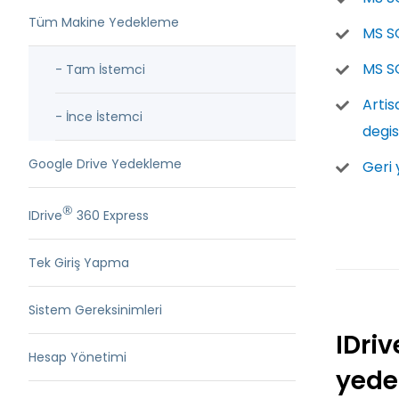
Tüm Makine Yedekleme
MS SQ
MS SQ
- Tam İstemci
Artis
- İnce İstemci
degis
Google Drive Yedekleme
Geri 
®
IDrive
360 Express
Tek Giriş Yapma
Sistem Gereksinimleri
IDriv
Hesap Yönetimi
yede