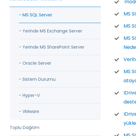
'mode
MS SQ
- MS SQL Server
MS SQ
- Yerinde MS Exchange Server
MS SQ
Nede
- Yerinde MS SharePoint Server
Verit
- Oracle Server
MS S
- Sistem Durumu
ataya
IDriv
- Hyper-V
dest
- VMware
IDriv
yükle
Toplu Dağıtım
MS SQ