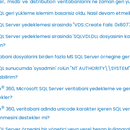
l', 'msdb' ve 'distribution' veritabanlarini ne zaman geri 
L geri yükleme islemim basarisiz oldu. Nasil devam etmel
L Server yedeklemesi sirasinda "VDS::Create Fails: 0x807
L Server yedeklemesi sirasinda 'SQLVDI.DLL dosyasinin kayit
n?
abani dosyalarini birden fazla MS SQL Server örnegine geri
QL sunucumda 'sysadmin' rolün "NT AUTHORITY\\SYSTEM" v
bilirim?
®
e
360, Microsoft SQL Server veritabani yedekleme ve ger
ekler?
®
e
360, veritabani adinda unicode karakter içeren SQL ver
nmesini destekler mi?
L Server örnegini bir yönetici veya yerel hesap kullanarak 