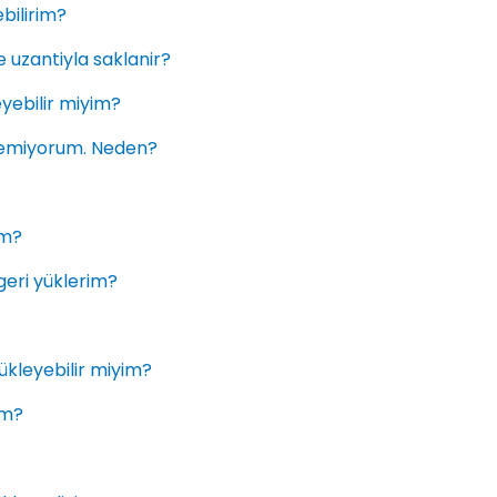
bilirim?
 uzantiyla saklanir?
yebilir miyim?
öremiyorum. Neden?
im?
eri yüklerim?
ükleyebilir miyim?
im?