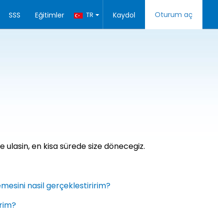
Oturum aç
SSS
Eğitimler
TR
Kaydol
ze ulasin, en kisa sürede size dönecegiz.
esini nasil gerçeklestiririm?
irim?