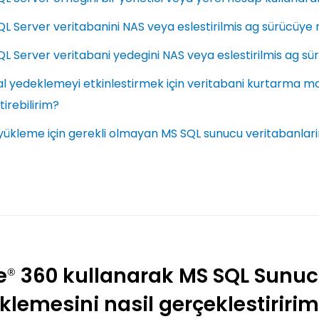
L Server veritabanini NAS veya eslestirilmis ag sürücüye 
L Server veritabani yedegini NAS veya eslestirilmis ag sür
al yedeklemeyi etkinlestirmek için veritabani kurtarma mo
tirebilirim?
yükleme için gerekli olmayan MS SQL sunucu veritabanlarini
e
360 kullanarak MS SQL Sunuc
®
klemesini nasil gerçeklestiriri