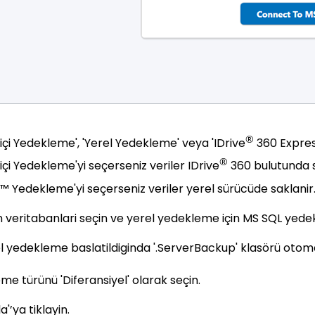
®
içi Yedekleme', 'Yerel Yedekleme' veya 'IDrive
360 Expres
®
çi Yedekleme'yi seçerseniz veriler IDrive
360 bulutunda s
™ Yedekleme'yi seçerseniz veriler yerel sürücüde saklanir
n veritabanlari seçin ve yerel yedekleme için MS SQL yedek
el yedekleme baslatildiginda '.ServerBackup' klasörü otoma
me türünü 'Diferansiyel' olarak seçin.
'’ya tiklayin.