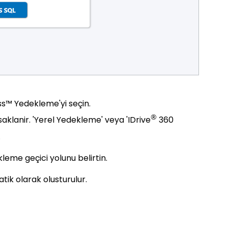
s™ Yedekleme'yi seçin.
®
aklanir. 'Yerel Yedekleme' veya 'IDrive
360
.
leme geçici yolunu belirtin.
tik olarak olusturulur.