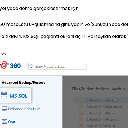
iyel yedekleme gerçeklestirmek için,
360 masaüstü uygulamasina giris yapin ve 'Sunucu Yedekleme
’e tiklayin. MS SQL baglanti ekrani açilir. Varsayilan olarak