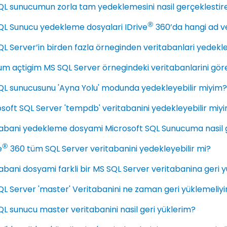
L sunucumun zorla tam yedeklemesini nasil gerçeklestire
®
QL Sunucu yedekleme dosyalari IDrive
360’da hangi ad ve
L Server’in birden fazla örneginden veritabanlari yedekle
um açtigim MS SQL Server örnegindeki veritabanlarini g
QL sunucusunu 'Ayna Yolu' modunda yedekleyebilir miyim?
soft SQL Server 'tempdb' veritabanini yedekleyebilir miy
tabani yedekleme dosyami Microsoft SQL Sunucuma nasil g
®
e
360 tüm SQL Server veritabanini yedekleyebilir mi?
abani dosyami farkli bir MS SQL Server veritabanina geri y
L Server 'master' Veritabanini ne zaman geri yüklemeliy
L sunucu master veritabanini nasil geri yüklerim?