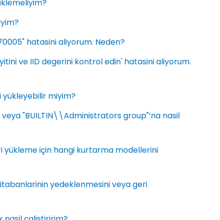
yüklemeliyim?
iyim?
70005" hatasini aliyorum. Neden?
ini ve IID degerini kontrol edin' hatasini aliyorum.
 yükleyebilir miyim?
eya "BUILTIN\\Administrators group"’na nasil
i yükleme için hangi kurtarma modellerini
itabanlarinin yedeklenmesini veya geri
nasil çalistiririm?