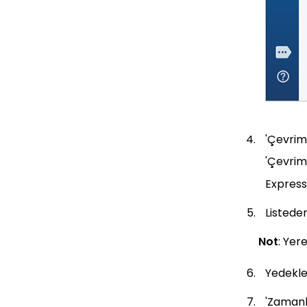
'Çevrim
'Çevrimi
Express
Listede
Not
: Yer
Yedekle
'Zamanla