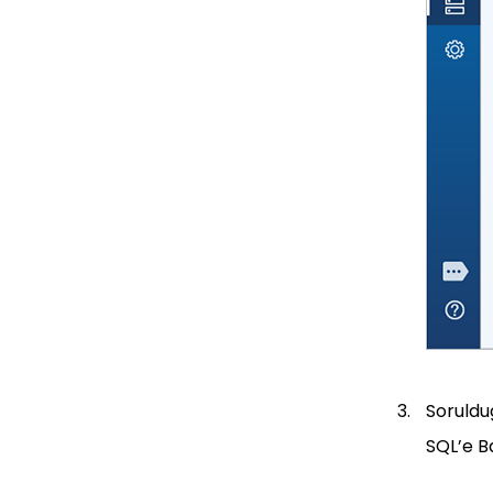
Soruldug
SQL’e Ba