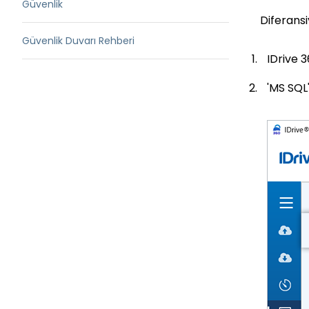
Güvenlik
Diferans
Güvenlik Duvarı Rehberi
IDrive 
'MS SQL'