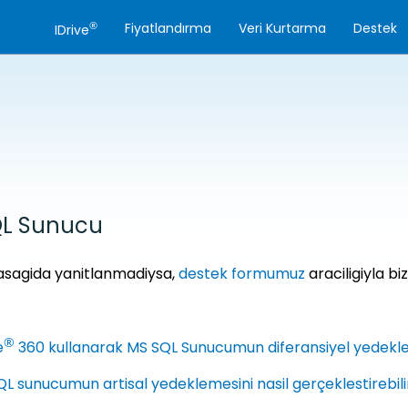
®
Fiyatlandırma
Veri Kurtarma
Destek
IDrive
L Sunucu
asagida yanitlanmadiysa,
destek formumuz
araciligiyla bi
®
e
360 kullanarak MS SQL Sunucumun diferansiyel yedeklem
L sunucumun artisal yedeklemesini nasil gerçeklestirebil