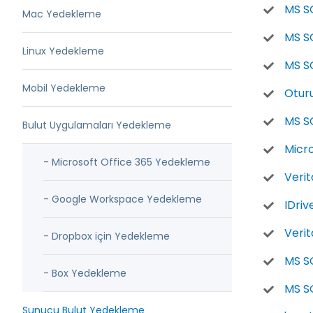
MS SQ
Mac Yedekleme
MS S
Linux Yedekleme
MS SQ
Mobil Yedekleme
Otur
MS S
Bulut Uygulamaları Yedekleme
Micro
- Microsoft Office 365 Yedekleme
Veri
- Google Workspace Yedekleme
IDriv
Verit
- Dropbox için Yedekleme
MS SQ
- Box Yedekleme
MS SQ
Sunucu Bulut Yedekleme