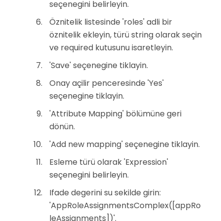
seçenegini belirleyin.
Öznitelik listesinde 'roles' adli bir
öznitelik ekleyin, türü string olarak seçin
ve required kutusunu isaretleyin.
'Save' seçenegine tiklayin.
Onay açilir penceresinde 'Yes'
seçenegine tiklayin.
'Attribute Mapping' bölümüne geri
dönün.
'Add new mapping' seçenegine tiklayin.
Esleme türü olarak 'Expression'
seçenegini belirleyin.
Ifade degerini su sekilde girin:
'AppRoleAssignmentsComplex([appRo
leAssignments])'.