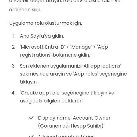
önce bir deger atayin, rolü devre disi birakin ve
ardindan silin.
Uygulama rolü olusturmak için,
Ana Sayfa'ya gidin.
'Microsoft Entra ID' > 'Manage' > 'App
registrations' bölümüne gidin.
Son eklenen uygulamanizi 'All applications'
sekmesinde arayin ve 'App roles' seçenegine
tiklayin.
'Create app role' seçenegine tiklayin ve
asagidaki bilgileri doldurun:
Display name: Account Owner
(Görünen ad: Hesap Sahibi)
Allowed member types: