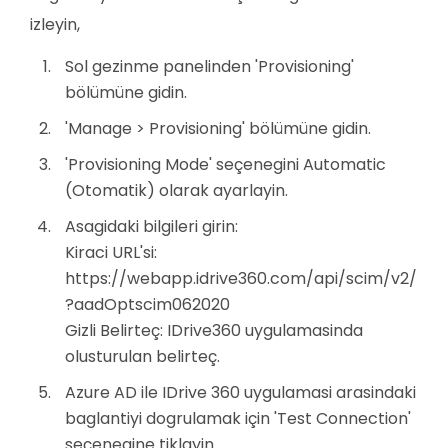
izleyin,
Sol gezinme panelinden 'Provisioning'
bölümüne gidin.
'Manage > Provisioning' bölümüne gidin.
'Provisioning Mode' seçenegini Automatic
(Otomatik) olarak ayarlayin.
Asagidaki bilgileri girin:
Kiraci URL'si:
https://webapp.idrive360.com/api/scim/v2/
?aadOptscim062020
Gizli Belirteç: IDrive360 uygulamasinda
olusturulan belirteç.
Azure AD ile IDrive 360 uygulamasi arasindaki
baglantiyi dogrulamak için 'Test Connection'
seçenegine tiklayin.