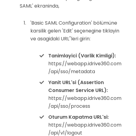
SAML' ekraninda,
'Basic SAML Configuration' bölümüne
karsilik gelen 'Edit' seçenegine tiklayin
ve asagidaki URL''leri girin:
Tanimlayici (Varlik Kimligi):
https://webapp.idrive360.com
/api/sso/metadata
Yanit URL'si (Assertion
Consumer Service URL):
https://webapp.idrive360.com
/api/sso/process
Oturum Kapatma URL'si:
https://webapp.idrive360.com
/api/v1/logout