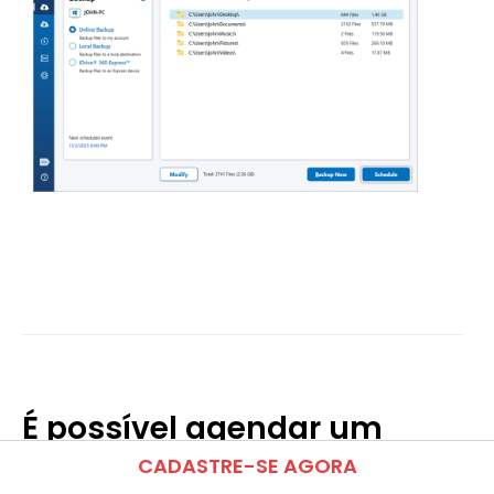
É possível agendar um
backup em uma unidade
CADASTRE-SE AGORA