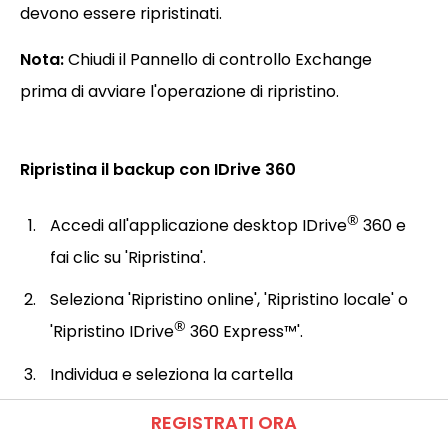
devono essere ripristinati.
Nota:
Chiudi il Pannello di controllo Exchange
prima di avviare l'operazione di ripristino.
Ripristina il backup con IDrive 360
®
Accedi all'applicazione desktop IDrive
360 e
fai clic su 'Ripristina'.
Seleziona 'Ripristino online', 'Ripristino locale' o
®
'Ripristino IDrive
360 Express™'.
Individua e seleziona la cartella
'IDriveExchBackupset' nel tuo account IDrive
REGISTRATI ORA
360 o nell'unità locale.