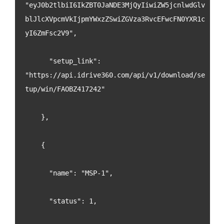
"eyJ0b2tlbiI6IkZBT0JaNDE3MjQyIiwiZW5jcnlwdGlv
blJlcXVpcmVkIjpmYWxzZSwiZGVza3RvcEFwcFN0YXR1c
yI6ZmFsc2V9",
      "setup_link": 
"https://api.idrive360.com/api/v1/download/se
tup/win/FAOBZ417242"
    },
    {
      "name": "MSP-1",
      "status": 1,