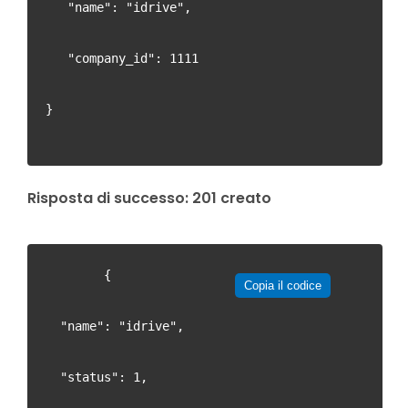
   "name": "idrive",
   "company_id": 1111
}

Risposta di successo: 201 creato
    	{
Copia il codice
  "name": "idrive",
  "status": 1,