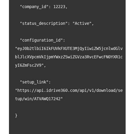
  "company_id": 12223,
  "status_description": "Active",
  "configuration_id": 
"eyJ0b2tlbiI6IkFUVkFXUTE3MjQyIiwiZW5jcnlwdGlv
blJlcXVpcmVkIjpmYWxzZSwiZGVza3RvcEFwcFN0YXR1c
yI6ZmFsc2V9",
  "setup_link": 
"https://api.idrive360.com/api/v1/download/se
tup/win/ATVAWQ17242"
}
