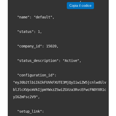
    				{
Copia il codice
  "name": "default",
  "status": 1,
  "company_id": 15020,
  "status_description": "Active",
  "configuration_id": 
"eyJ0b2tlbiI6IkFUVkFXUTE3MjQyIiwiZW5jcnlwdGlv
blJlcXVpcmVkIjpmYWxzZSwiZGVza3RvcEFwcFN0YXR1c
yI6ZmFsc2V9",
  "setup_link": 