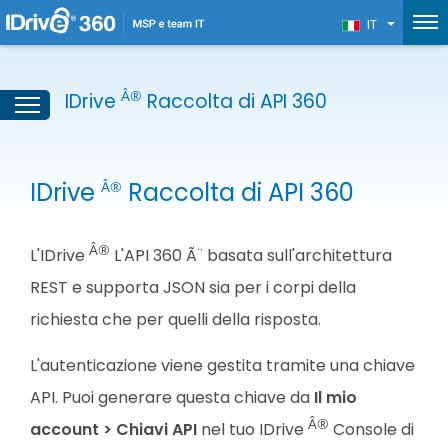
IT
Â®
IDrive
Raccolta di API 360
IDrive
Raccolta di API 360
Â®
Â®
L'IDrive
L'API 360 Ã¨ basata sull'architettura
REST e supporta JSON sia per i corpi della
richiesta che per quelli della risposta.
L'autenticazione viene gestita tramite una chiave
API. Puoi generare questa chiave da
Il mio
Â®
account > Chiavi API
nel tuo IDrive
Console di