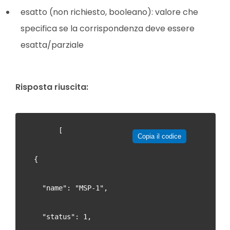
esatto (non richiesto, booleano): valore che
specifica se la corrispondenza deve essere
esatta/parziale
Risposta riuscita:
        [
Copia il codice
  {
    "name": "MSP-1",
    "status": 1,