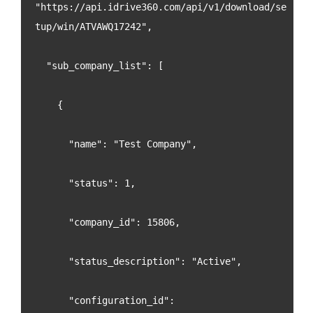
"https://api.idrive360.com/api/v1/download/se
tup/win/ATVAWQ17242",
  "sub_company_list": [
    {
      "name": "Test Company",
      "status": 1,
      "company_id": 15806,
      "status_description": "Active",
      "configuration_id": 