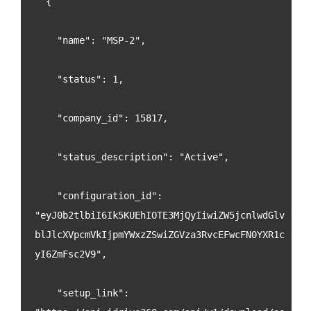
  {
    "name": "MSP-2",
    "status": 1,
    "company_id": 15817,
    "status_description": "Active",
    "configuration_id": 
"eyJ0b2tlbiI6Ik5KUEhIOTE3MjQyIiwiZW5jcnlwdGlv
blJlcXVpcmVkIjpmYWxzZSwiZGVza3RvcEFwcFN0YXR1c
yI6ZmFsc2V9",
    "setup_link": 