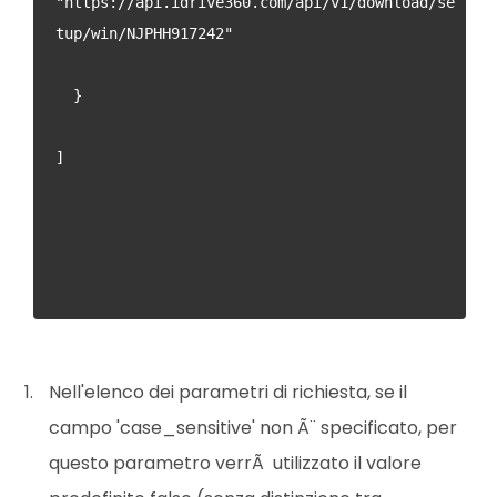
"https://api.idrive360.com/api/v1/download/se
tup/win/NJPHH917242"
  }
]
Nell'elenco dei parametri di richiesta, se il
campo 'case_sensitive' non Ã¨ specificato, per
questo parametro verrÃ utilizzato il valore