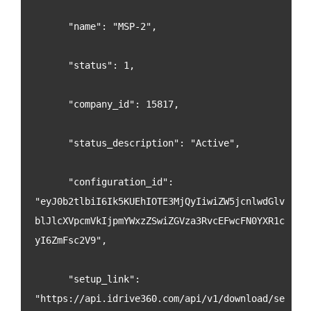
      "name": "MSP-2",
      "status": 1,
      "company_id": 15817,
      "status_description": "Active",
      "configuration_id": 
"eyJ0b2tlbiI6Ik5KUEhIOTE3MjQyIiwiZW5jcnlwdGlv
blJlcXVpcmVkIjpmYWxzZSwiZGVza3RvcEFwcFN0YXR1c
yI6ZmFsc2V9",
      "setup_link": 
"https://api.idrive360.com/api/v1/download/se