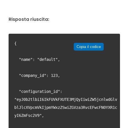
Risposta riuscita:
{
Copia il codice
  "name": "default",
  "company_id": 123,
  "configuration_id": 
"eyJ0b2tlbiI6IkFUVkFXUTE3MjQyIiwiZW5jcnlwdGlv
blJlcXVpcmVkIjpmYWxzZSwiZGVza3RvcEFwcFN0YXR1c
yI6ZmFsc2V9",