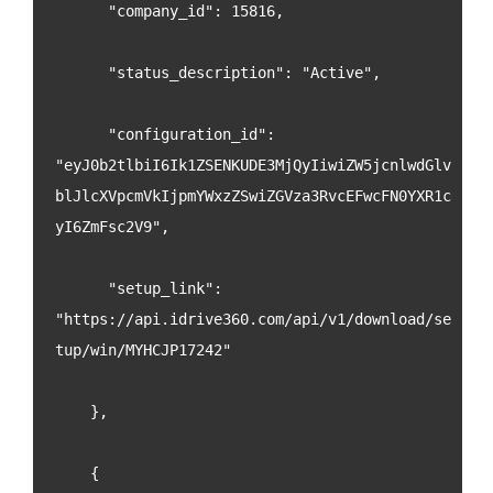
      "company_id": 15816,
      "status_description": "Active",
      "configuration_id": 
"eyJ0b2tlbiI6Ik1ZSENKUDE3MjQyIiwiZW5jcnlwdGlv
blJlcXVpcmVkIjpmYWxzZSwiZGVza3RvcEFwcFN0YXR1c
yI6ZmFsc2V9",
      "setup_link": 
"https://api.idrive360.com/api/v1/download/se
tup/win/MYHCJP17242"
    },
    {