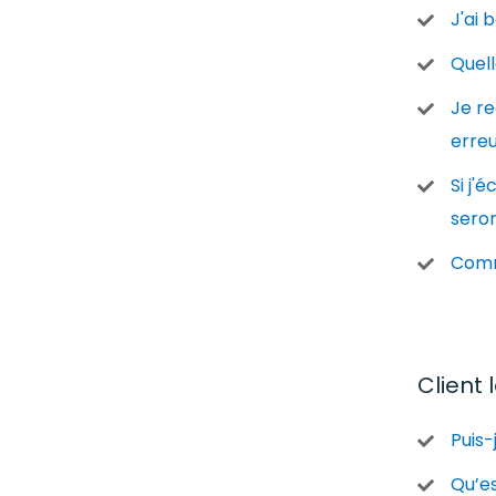
J'ai 
Quell
Je re
erreu
Si j'é
sero
Comm
Client 
Puis-
Qu’es