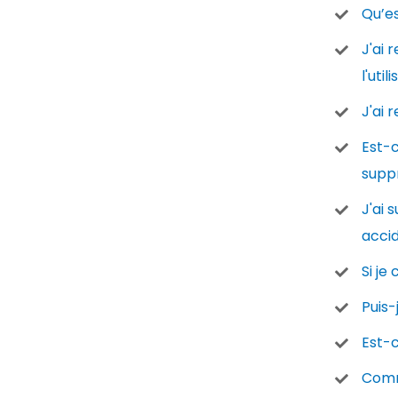
Qu’es
J'ai 
l'uti
J'ai 
Est-c
supp
J'ai 
acci
Si je
Puis
Est-c
Comme