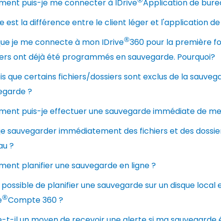
ent puis-je me connecter à IDrive
Application de bure
e est la différence entre le client léger et l'application
®
que je me connecte à mon IDrive
360 pour la première fo
iers ont déjà été programmés en sauvegarde. Pourquoi?
is que certains fichiers/dossiers sont exclus de la sauveg
egarde ?
ent puis-je effectuer une sauvegarde immédiate de me
je sauvegarder immédiatement des fichiers et des dossier
au ?
ent planifier une sauvegarde en ligne ?
l possible de planifier une sauvegarde sur un disque loca
®
e
Compte 360 ​​?
e-t-il un moyen de recevoir une alerte si ma sauvegarde