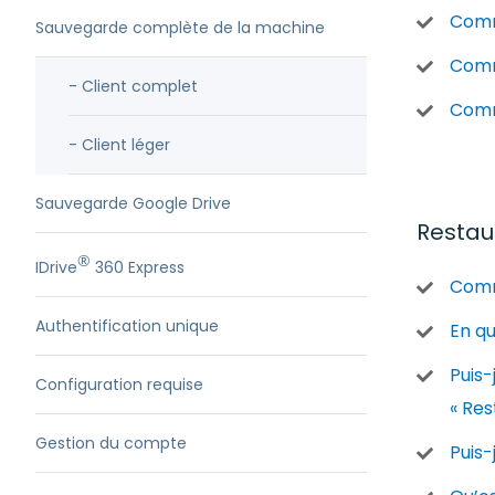
Comme
Sauvegarde complète de la machine
Comm
- Client complet
Comm
- Client léger
Sauvegarde Google Drive
Restaur
®
IDrive
360 Express
Comm
Authentification unique
En qu
Puis-
Configuration requise
« Res
Gestion du compte
Puis-