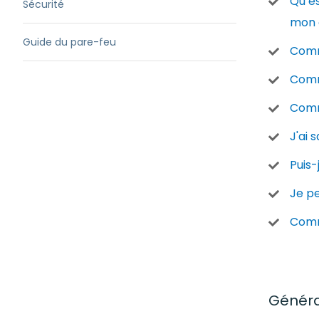
Qu’es
Sécurité
mon 
Guide du pare-feu
Comm
Comm
Comm
J'ai 
Puis-
Je pe
Comm
Généra