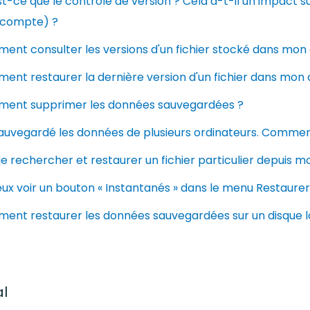
t-ce que le contrôle de version ? Cela a-t-il un impact 
compte) ?
ent consulter les versions d'un fichier stocké dans mo
ent restaurer la dernière version d'un fichier dans mon
ent supprimer les données sauvegardées ?
sauvegardé les données de plusieurs ordinateurs. Comment
je rechercher et restaurer un fichier particulier depuis m
ux voir un bouton « Instantanés » dans le menu Restaurer
ent restaurer les données sauvegardées sur un disque lo
l