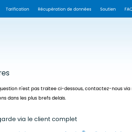
Tarification
Récupération de données
Soutien
FA
res
question n'est pas traitee ci-dessous, contactez-nous via
s dans les plus brefs delais.
arde via le client complet
®