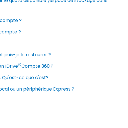
sur le quota disponible (espace de stockage dans
n compte ?
 compte ?
 puis-je le restaurer ?
®
on IDrive
Compte 360 ​​?
. Qu'est-ce que c'est?
cal ou un périphérique Express ?