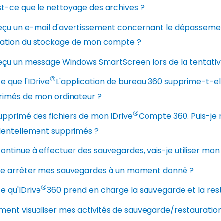
t-ce que le nettoyage des archives ?
reçu un e-mail d'avertissement concernant le dépassemen
lisation du stockage de mon compte ?
reçu un message Windows SmartScreen lors de la tentative 
®
e que l'IDrive
L'application de bureau 360 supprime-t-ell
rimés de mon ordinateur ?
®
supprimé des fichiers de mon IDrive
Compte 360. Puis-je r
dentellement supprimés ?
 continue à effectuer des sauvegardes, vais-je utiliser m
-je arrêter mes sauvegardes à un moment donné ?
®
e qu'IDrive
360 prend en charge la sauvegarde et la rest
nt visualiser mes activités de sauvegarde/restauration v