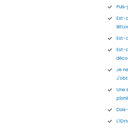
Puis-
Est-c
BitLo
Est-c
Est-c
déco
Je ne
J'obt
Une s
plani
Dois-
L'IDr