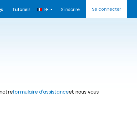
Se connecter
Qs
Tutoriels
FR
S'inscrire
 notre
formulaire d'assistance
et nous vous