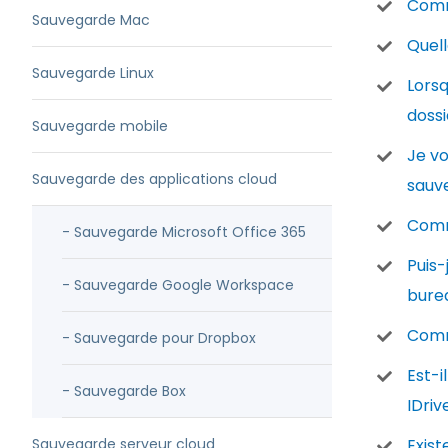
Comm
Sauvegarde Mac
Quell
Sauvegarde Linux
Lors
doss
Sauvegarde mobile
Je vo
Sauvegarde des applications cloud
sauv
Comm
- Sauvegarde Microsoft Office 365
Puis-
- Sauvegarde Google Workspace
bure
Comm
- Sauvegarde pour Dropbox
Est-i
- Sauvegarde Box
IDriv
Sauvegarde serveur cloud
Exist