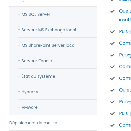
Que s
- MS SQL Server
insuf
- Serveur MS Exchange local
Puis-
Comm
- MS SharePoint Server local
Puis-
- Serveur Oracle
Comm
- État du système
Comme
Qu’es
- Hyper-V
Puis-
- VMware
Puis
Déploiement de masse
Comm