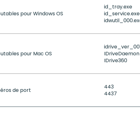
id_tray.exe
cutables pour Windows OS
id_service.exe
idwutil_000.ex
idrive_ver_00
utables pour Mac OS
IDriveDaemon
IDrive360
443
éros de port
4437