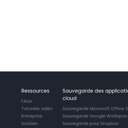
Ressources
Sauvegarde des applicati
cloud
FAQs
Tutoriels vidéo
Sauvegarde Microsoft Office 
Entreprise
Sauvegarde Google Workspa
Soutien
Sauvegarde pour Dropbox