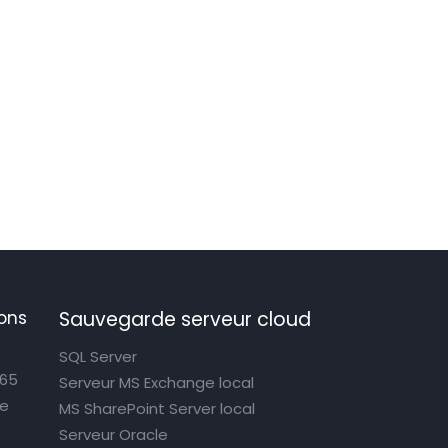
ons
Sauvegarde serveur cloud
SQL Server
365
Serveur MS Exchange local
ce
MS SharePoint Server local
Serveur Oracle