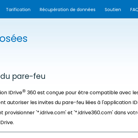
Tarification
Récupération de données
Soutien
FA
osées
 du pare-feu
®
ion IDrive
360 est conçue pour être compatible avec les
 autoriser les invites du pare-feu liées à l'application ID
 provisionner '*.idrive.com' et '*.idrive360.com' dans vot
Drive.