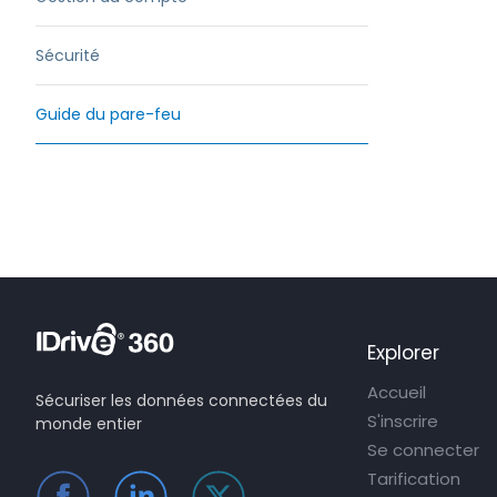
Sécurité
Guide du pare-feu
Explorer
Accueil
Sécuriser les données connectées du
S'inscrire
monde entier
Se connecter
Tarification