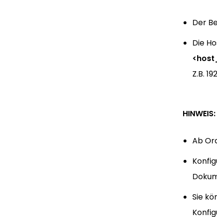
Der Be
Die H
<host
Z.B. 19
HINWEIS:
Ab Ora
Konfig
Dokume
Sie kö
Konfig