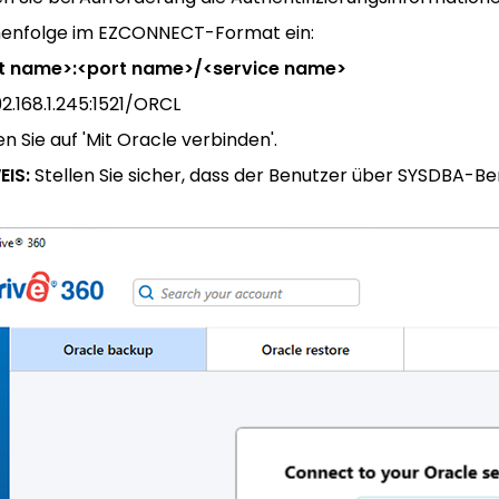
henfolge im EZCONNECT-Format ein:
t name>:<port name>/<service name>
192.168.1.245:1521/ORCL
en Sie auf 'Mit Oracle verbinden'.
EIS:
Stellen Sie sicher, dass der Benutzer über SYSDBA-Be