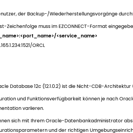
nutzer, der Backup-/Wiederherstellungsvorgänge durch
ost-Zeichenfolge muss im EZCONNECT-Format eingegebe
_name>:<port_name>/<service_name>
2.165.1.234:1521/ORCL
cle Database 12c (12.1.0.2) ist die Nicht-CDB-Architekt
uration und Funktionsverfügbarkeit können je nach Oracl
ntation variieren.
nnen sich mit Ihrem Oracle-Datenbankadministrator abs
urationsparametern und der richtigen Umgebungseinrich