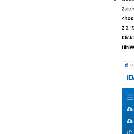
Zeic
<hos
Z.B. 
Klick
HINW