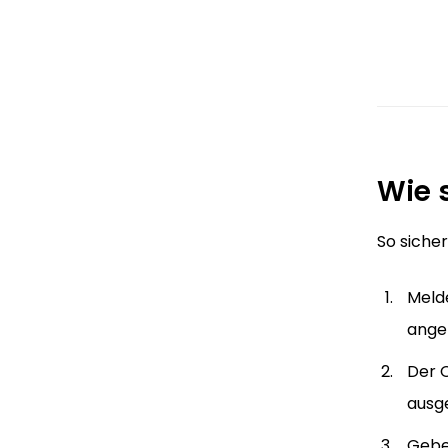
Wie 
So sicher
Melde
angez
Der 
ausg
Geben