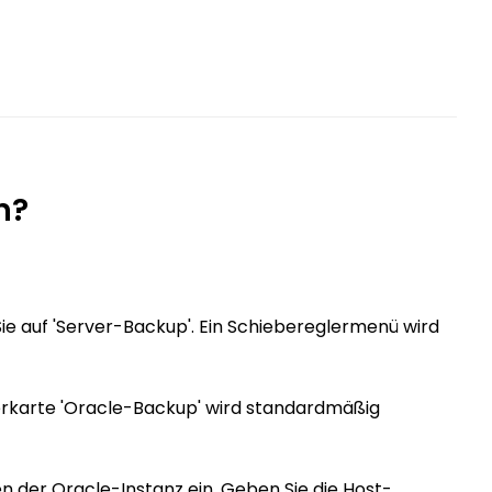
n?
ie auf 'Server-Backup'. Ein Schiebereglermenü wird
erkarte 'Oracle-Backup' wird standardmäßig
n der Oracle-Instanz ein. Geben Sie die Host-