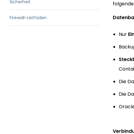
Sicherheit
folgende
Datenba
Firewall-Leitfaden
Nur
Ei
Backu
Steck
Conta
Die D
Die D
Oracle
Verbind