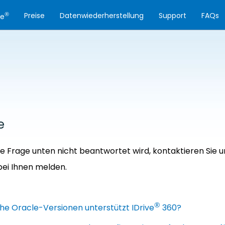
®
Preise
Datenwiederherstellung
Support
FAQs
ve
e
e Frage unten nicht beantwortet wird, kontaktieren Sie 
bei Ihnen melden.
®
he Oracle-Versionen unterstützt IDrive
360?