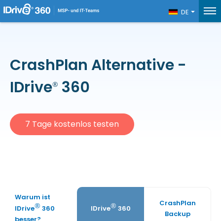
DE
CrashPlan Alternative -
IDrive
360
®
7 Tage kostenlos testen
Warum ist
CrashPlan
®
®
IDrive
360
IDrive
360
Backup
besser?